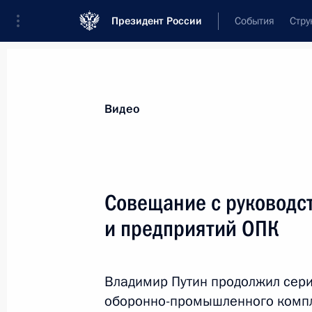
Президент России
События
Стру
Видеозаписи
Фотографии
Аудиозапи
Все материалы
Выступления
Совещан
Видео
Показа
Совещание с руководс
и предприятий ОПК
Совещание с руководством
Министерства обороны
Владимир Путин продолжил сер
и предприятий ОПК
оборонно-промышленного компле