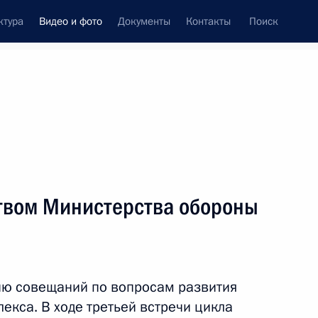
ктура
Видео и фото
Документы
Контакты
Поиск
си
ия, встречи
Встречи со СМИ
май, 2019
ть следующие материалы
твом Министерства обороны
Совещание с руководством
Министерства обороны
ию совещаний по вопросам развития
и предприятий ОПК
кса. В ходе третьей встречи цикла