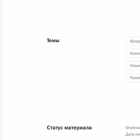
Министерства обороны
и предприятий ОПК
13 мая 2019 года
Видео, 9 мин.
Темы
Воор
Косм
Наци
Пром
Статус материала
Опублик
Дата пу