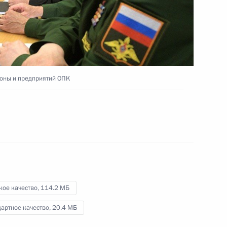
развития Астраханской
области
14 мая 2019 года
Видео, 8 мин.
оны и предприятий ОПК
кое качество,
114.2 МБ
артное качество,
20.4 МБ
Заседание Совета