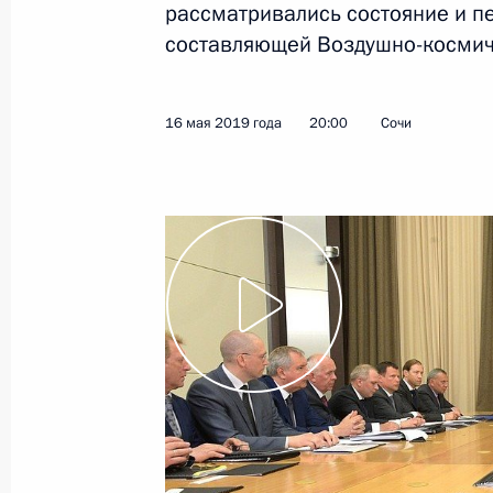
рассматривались состояние и п
составляющей Воздушно-космиче
16 мая 2019 года
Видео, 4 мин.
16 мая 2019 года
20:00
Сочи
Учредительное заседание
форума общественности