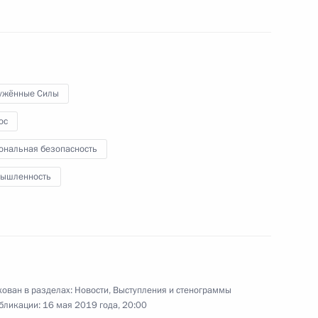
по стратегическому
развитию и национальным
проектам
8 мая 2019 года
Видео, 1 ч.
ужённые Силы
ос
ональная безопасность
ышленность
ован в разделах:
Новости
,
Выступления и стенограммы
бликации:
16 мая 2019 года, 20:00