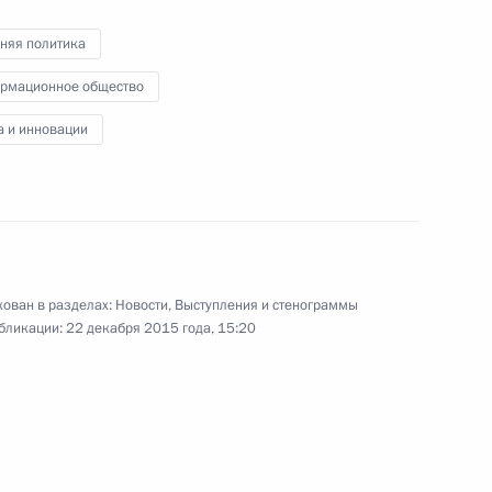
няя политика
рмационное общество
дминистративных
а и инновации
ктронной подписи
ован в разделах:
Новости
,
Выступления и стенограммы
бликации:
22 декабря 2015 года, 15:20
ет экономика»