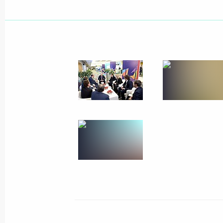
Заседание Военно-промышленной 
28 июня 2016 года, 17:00
Внесены изменения в отдельные за
применения электронных документо
судебной власти
23 июня 2016 года, 20:20
В Налоговый кодекс внесены изме
на совершенствование налогового