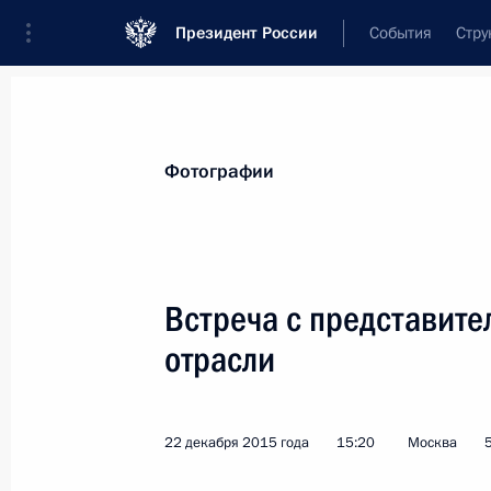
Президент России
События
Стру
Материалы по выбранной теме
Фотографии
Информационное общество,
268 р
Встреча с представите
Показа
отрасли
Внесены изменения в закон о прив
и муниципального имущества
22 декабря 2015 года
15:20
Москва
4 июля 2016 года, 15:40