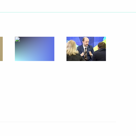
комиссии
конодательные акты в части
в в деятельности органов
нения, направленные
 администрирования