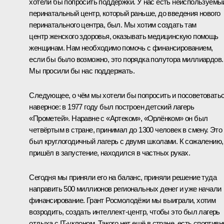
хотели бы попросить поддержки. У нас есть неиспользуемы
перинатальный центр, который раньше, до введения нового
перинатального центра, был. Мы хотим создать там
центр женского здоровья, оказывать медицинскую помощь
женщинам. Нам необходимо помочь с финансированием,
если бы было возможно, это порядка полутора миллиардов.
Мы просили бы нас поддержать.
Следующее, о чём мы хотели бы попросить и посоветоватьс
наверное: в 1977 году был построен детский лагерь
«Прометей». Наравне с «Артеком», «Орлёнком» он был
четвёртым в стране, принимал до 1300 человек в смену. Это
был круглогодичный лагерь с двумя школами. К сожалению,
пришёл в запустение, находился в частных руках.
Сегодня мы приняли его на баланс, приняли решение туда
направить 500 миллионов региональных денег и уже начали
финансирование. Грант Росмолодёжи мы выиграли, хотим
возродить, создать интеллект-центр, чтобы это был лагерь
отдыха с IT-уклоном. Такого нет ещё в стране, есть спортивн