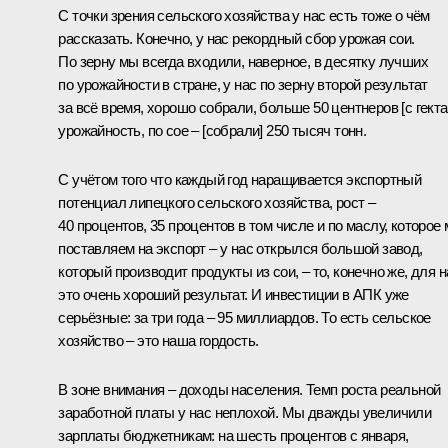
С точки зрения сельского хозяйства у нас есть тоже о чём
рассказать. Конечно, у нас рекордный сбор урожая сои.
По зерну мы всегда входили, наверное, в десятку лучших
по урожайности в стране, у нас по зерну второй результат
за всё время, хорошо собрали, больше 50 центнеров [с гекта
урожайность, по сое – [собрали] 250 тысяч тонн.
С учётом того что каждый год наращивается экспортный
потенциал липецкого сельского хозяйства, рост –
40 процентов, 35 процентов в том числе и по маслу, которое
поставляем на экспорт – у нас открылся большой завод,
который производит продукты из сои, – то, конечно же, для н
это очень хороший результат. И инвестиции в АПК уже
серьёзные: за три года – 95 миллиардов. То есть сельское
хозяйство – это наша гордость.
В зоне внимания – доходы населения. Темп роста реальной
заработной платы у нас неплохой. Мы дважды увеличили
зарплаты бюджетникам: на шесть процентов с января,