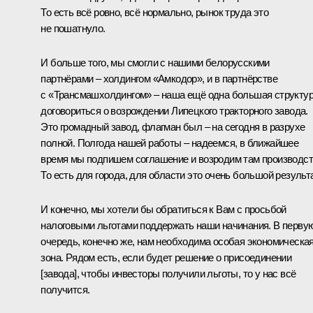
То есть всё ровно, всё нормально, рынок труда это
не пошатнуло.
И больше того, мы смогли с нашими белорусскими
партнёрами – холдингом «Амкодор», и в партнёрстве
с «Трансмашхолдингом» – наша ещё одна большая структур
договориться о возрождении Липецкого тракторного завода.
Это громадный завод, флагман был – на сегодня в разрухе
полной. Полгода нашей работы – надеемся, в ближайшее
время мы подпишем соглашение и возродим там производст
То есть для города, для области это очень большой результа
И конечно, мы хотели бы обратиться к Вам с просьбой
налоговыми льготами поддержать наши начинания. В перву
очередь, конечно же, нам необходима особая экономическа
зона. Рядом есть, если будет решение о присоединении
[завода], чтобы инвесторы получили льготы, то у нас всё
получится.