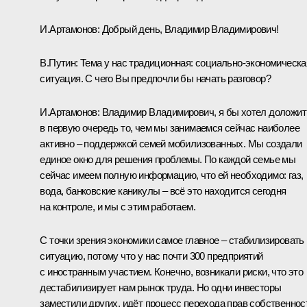
И.Артамонов
:
Добрый день, Владимир Владимирович!
В.Путин:
Тема у нас традиционная: социально-экономическа
ситуация. С чего Вы предпочли бы начать разговор?
И.Артамонов:
Владимир Владимирович, я бы хотел доложит
в первую очередь то, чем мы занимаемся сейчас наиболее
активно – поддержкой семей мобилизованных. Мы создали
единое окно для решения проблемы. По каждой семье мы
сейчас имеем полную информацию, что ей необходимо: газ,
вода, банковские каникулы – всё это находится сегодня
на контроле, и мы с этим работаем.
С точки зрения экономики самое главное – стабилизировать
ситуацию, потому что у нас почти 300 предприятий
с иностранным участием. Конечно, возникали риски, что это
дестабилизирует нам рынок труда. Но одни инвесторы
заместили других, идёт процесс перехода прав собственнос