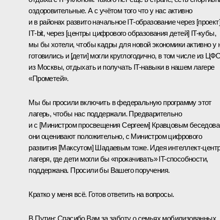
оздоровительные. А с учётом того что у нас активно
и в районах развито начальное IТ-образование через [проект
IТ-bit, через [центры цифрового образования детей] IT-кубы,
мы бы хотели, чтобы кадры для новой экономики активно у 
готовились и [дети] могли круглогодично, в том числе из ЦФО
из Москвы, отдыхать и получать IT-навыки в нашем лагере
«Прометей».
Мы бы просили включить в федеральную программу этот
лагерь, чтобы нас поддержали. Предварительно
и с [Министром просвещения Сергеем] Кравцовым беседова
они оценивают положительно, с Министром цифрового
развития [Максутом] Шадаевым тоже. Идея интеллект-центр
лагеря, где дети могли бы «прокачивать» IT-способности,
поддержана. Просили бы Вашего поручения.
Кратко у меня всё. Готов ответить на вопросы.
В.Путин:
Спасибо Вам за заботу о семьях мобилизованных