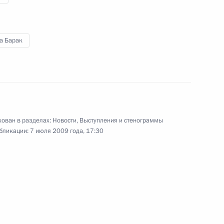
23 июня 2009 года
Аудио, 16 мин.
а Барак
ован в разделах:
Новости
,
Выступления и стенограммы
бликации:
7 июля 2009 года, 17:30
Выступление на встрече
с министрами финансов
государств – участников
Содружества Независимых