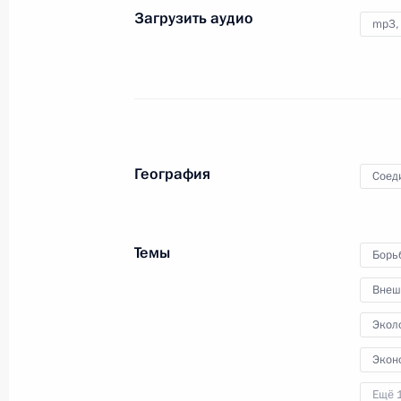
экономики
Загрузить аудио
mp3,
2 июля 2009 года
Аудио, 11 мин.
География
Соед
Темы
Борь
Внеш
Совместная пресс-конференция
Экол
с Президентом Нигерии Умару
Яр’Адуа по итогам российско-
Экон
нигерийских переговоров
Ещё 