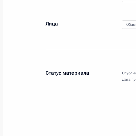
24 июня 2009 года
Аудио, 5 мин.
Лица
Обам
Статус материала
Опублик
Дата пу
Пресс-конференция по итогам
заседания глав государств
и правительств «Группы двадцати»