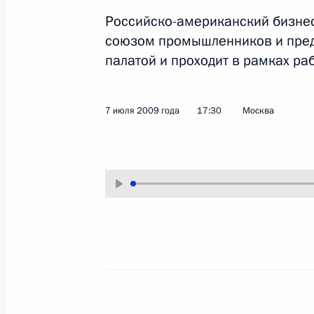
бизнес-сообществ
Российско-американский бизне
7 июля 2009 года
Аудио, 17 мин.
союзом промышленников и пред
палатой и проходит в рамках ра
7 июля 2009 года
17:30
Москва
Вступительное слово
на расширенном заседании
президиума Государственного
совета по вопросу повышения
энергоэффективности российской