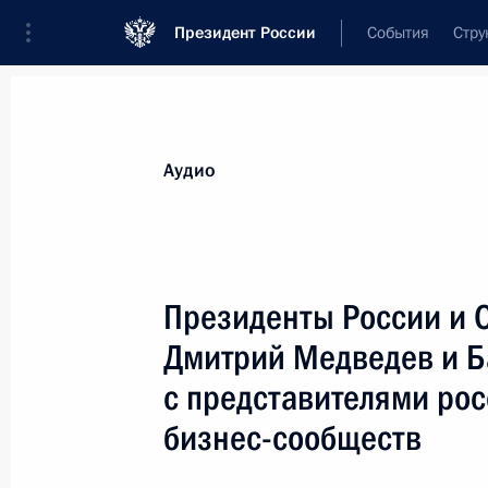
Президент России
События
Стру
Видеозаписи
Фотографии
Аудиозапи
Все материалы
Выступления
Совещан
Аудио
Показа
Президенты России и 
Дмитрий Медведев и Б
Президенты России и Соединённых
с представителями рос
Штатов Америки Дмитрий
Медведев и Барак Обама
бизнес-сообществ
встретились с представителями
российского и американского