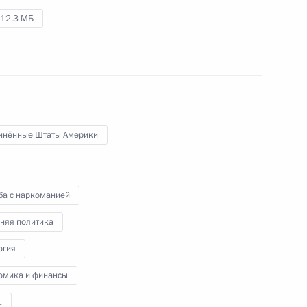
12.3 МБ
1 июля 2009 года
Аудио, 12 мин.
инённые Штаты Америки
ба с наркоманией
няя политика
Выступление на встрече
огия
с постоянными представителями
стран – членов Лиги арабских
омика и финансы
государств
1