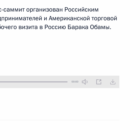
с-саммит организован Российским
6 июля 2009 года
Аудио, 46 мин.
принимателей и Американской торговой
бочего визита в Россию Барака Обамы.
00:00
Стенографический отчёт
о заседании Совета по реализации
национальных проектов
и демографической политике