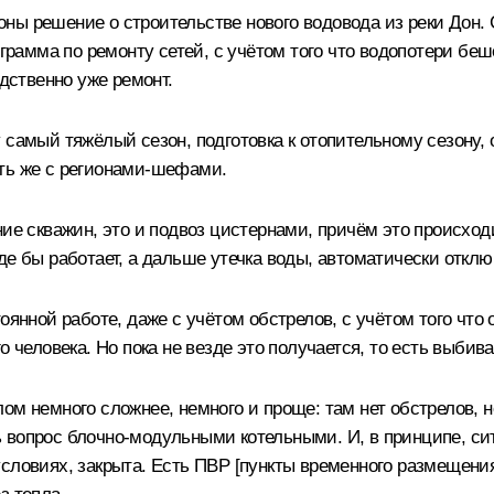
ны решение о строительстве нового водовода из реки Дон. 
рограмма по ремонту сетей, с учётом того что водопотери б
едственно уже ремонт.
самый тяжёлый сезон, подготовка к отопительному сезону, о
ять же с регионами-шефами.
ние скважин, это и подвоз цистернами, причём это происхо
е бы работает, а дальше утечка воды, автоматически отключ
оянной работе, даже с учётом обстрелов, с учётом того что
о человека. Но пока не везде это получается, то есть выбив
ом немного сложнее, немного и проще: там нет обстрелов, 
 вопрос блочно-модульными котельными. И, в принципе, си
условиях, закрыта. Есть ПВР [пункты временного размещен