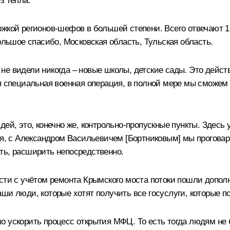
з тепла.
ржкой регионов-шефов в большей степени. Всего отвечают 1
ольшое спасибо, Московская область, Тульская область.
го не видели никогда – новые школы, детские сады. Это дей
ся специальная военная операция, в полной мере мы сможем
ей, это, конечно же, контрольно-пропускные пункты. Здесь 
ия, с Александром Васильевичем [Бортниковым] мы проговари
ть, расширить непосредственно.
сти с учётом ремонта Крымского моста потоки пошли дополн
ши люди, которые хотят получить все госуслуги, которые по
о ускорить процесс открытия МФЦ. То есть тогда людям не 