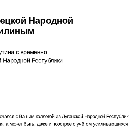
нецкой Народной
шилиным
утина с временно
й Народной Республики
ечался
с Вашим коллегой из Луганской Народной Республики
ая, а может быть, даже и поострее с учётом усиливающихс