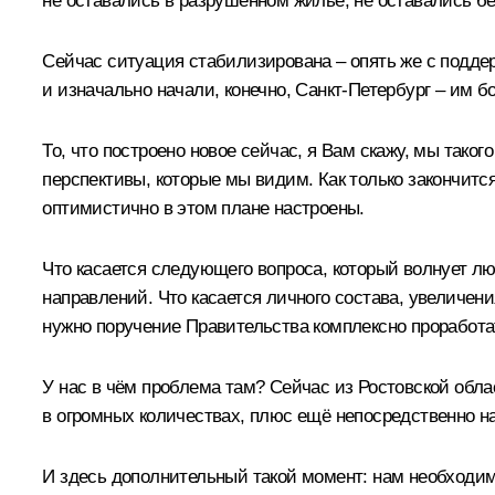
не оставались в разрушенном жилье, не оставались бе
Сейчас ситуация стабилизирована – опять же с подде
и изначально начали, конечно, Санкт-Петербург – им б
То, что построено новое сейчас, я Вам скажу, мы тако
перспективы, которые мы видим. Как только закончит
оптимистично в этом плане настроены.
Что касается следующего вопроса, который волнует люд
направлений. Что касается личного состава, увеличен
нужно поручение Правительства комплексно проработа
У нас в чём проблема там? Сейчас из Ростовской обла
в огромных количествах, плюс ещё непосредственно на
И здесь дополнительный такой момент: нам необходим