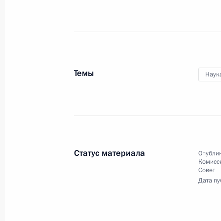
Владимир Путин принял участие
в ежегодном расширенном
заседании коллегии Министерства
внутренних дел Российской
Федерации.
Темы
Наук
Совещание
по экономическим вопросам
Статус материала
Опублик
Комисс
12 февраля 2020 года
Аудио, 4 мин.
Совет
Дата пу
Владимир Путин обсудил
с участниками совещания
по экономическим вопросам итоги
2019 года, текущую ситуацию