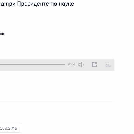
та при Президенте по науке
26 февраля 2020 года
Аудио, 2 ч.
Владимир Путин провёл очередную
встречу с рабочей группой
мль
по подготовке предложений
о внесении поправок
в Конституцию Российской
Федерации.
00:00
Встреча с рабочей группой
по подготовке предложений
о внесении поправок
в Конституцию
13 февраля 2020 года
Аудио, 2 ч.
109.2 МБ