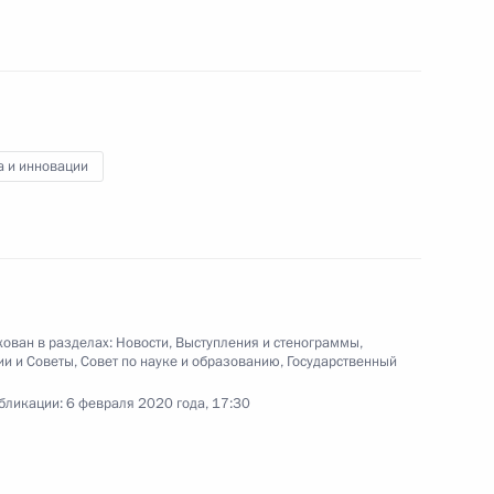
Владимир Путин провёл встречу
с рабочей группой по подготовке
предложений о внесении
поправок в Основной закон
Российской Федерации.
а и инновации
Переговоры с Президентом
Белоруссии Александром
Лукашенко
ован в разделах:
Новости
,
Выступления и стенограммы
,
ии и Советы
,
Совет по науке и образованию
,
Государственный
7 февраля 2020 года
Аудио, 2 мин.
бликации:
6 февраля 2020 года, 17:30
В Сочи состоялись переговоры
Владимира Путина с Президентом
Республики Беларусь Александром
Лукашенко, который прибыл