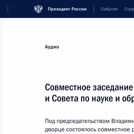
Президент России
События
Стру
Видеозаписи
Фотографии
Аудиозапи
Все материалы
Выступления
Совещан
Аудио
Показа
Совместное заседание
и Совета по науке и о
Совещание по наиболее
актуальным международным
Под председательством Владим
проблемам
дворце состоялось совместное