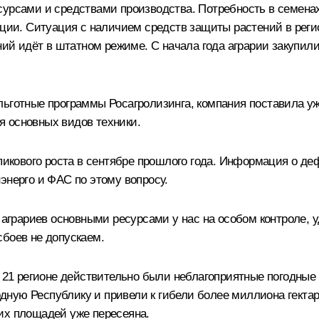
урсами и средствами производства. Потребность в семенах 
кции. Ситуация с наличием средств защиты растений в рег
 идёт в штатном режиме. С начала года аграрии закупили у
льготные программы Росагролизинга, компания поставила уж
я основных видов техники.
пикового роста в сентябре прошлого года. Информация о деф
энерго и ФАС по этому вопросу.
грариев основными ресурсами у нас на особом контроле, у
сбоев не допускаем.
В 21 регионе действительно были неблагоприятные погодные
ную Республику и привели к гибели более миллиона гектаро
их площадей уже пересеяна.