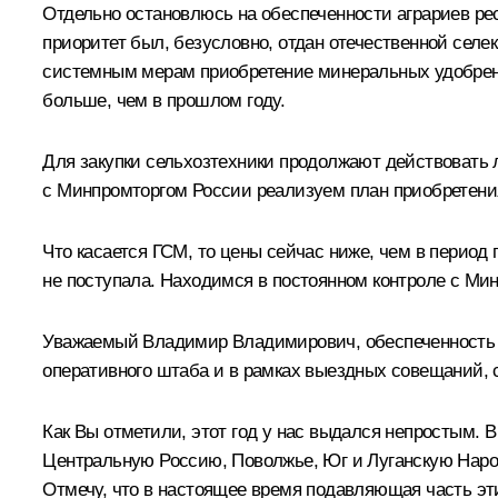
Отдельно остановлюсь на обеспеченности аграриев рес
приоритет был, безусловно, отдан отечественной селе
системным мерам приобретение минеральных удобрений
больше, чем в прошлом году.
Для закупки сельхозтехники продолжают действовать 
с Минпромторгом России реализуем план приобретени
Что касается ГСМ, то цены сейчас ниже, чем в период 
не поступала. Находимся в постоянном контроле с Мин
Уважаемый Владимир Владимирович, обеспеченность а
оперативного штаба и в рамках выездных совещаний, 
Как Вы отметили, этот год у нас выдался непростым. 
Центральную Россию, Поволжье, Юг и Луганскую Народ
Отмечу, что в настоящее время подавляющая часть эт