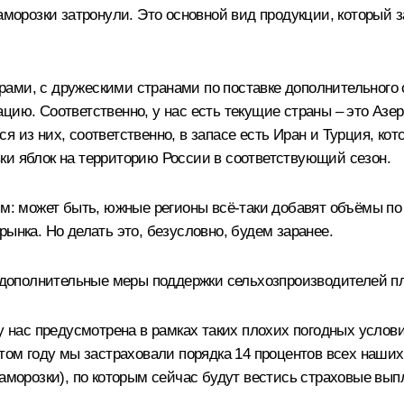
заморозки затронули. Это основной вид продукции, который 
ами, с дружескими странами по поставке дополнительного о
цию. Соответственно, у нас есть текущие страны – это Азе
я из них, соответственно, в запасе есть Иран и Турция, к
ки яблок на территорию России в соответствующий сезон.
м: может быть, южные регионы всё-таки добавят объёмы по я
ынка. Но делать это, безусловно, будем заранее.
е дополнительные меры поддержки сельхозпроизводителей п
у нас предусмотрена в рамках таких плохих погодных услов
этом году мы застраховали порядка 14 процентов всех наш
заморозки), по которым сейчас будут вестись страховые вып