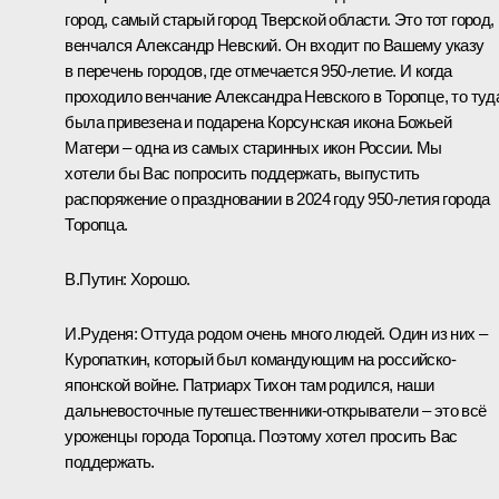
город, самый старый город Тверской области. Это тот город, 
венчался Александр Невский. Он входит по Вашему указу
в перечень городов, где отмечается 950-летие. И когда
проходило венчание Александра Невского в Торопце, то туд
была привезена и подарена Корсунская икона Божьей
Матери – одна из самых старинных икон России. Мы
хотели бы Вас попросить поддержать, выпустить
распоряжение о праздновании в 2024 году 950-летия города
Торопца.
В.Путин:
Хорошо.
И.Руденя:
Оттуда родом очень много людей. Один из них –
Куропаткин, который был командующим на российско-
японской войне. Патриарх Тихон там родился, наши
дальневосточные путешественники-открыватели – это всё
уроженцы города Торопца. Поэтому хотел просить Вас
поддержать.