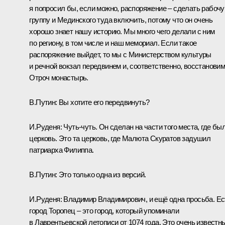
я попросил бы, если можно, распоряжение – сделать рабоч
группу и
Мединского
туда включить, потому что он очень
хорошо знает нашу историю. Мы много чего делали с ним
по региону, в том числе и наш мемориал. Если такое
распоряжение выйдет, то мы с Министерством культуры
и речной вокзал передвинем и, соответственно, восстанови
Отроч монастырь.
В.Путин:
Вы хотите его передвинуть?
И.Руденя:
Чуть-чуть. Он сделан на части того места, где бы
церковь. Это та церковь, где Малюта Скуратов задушил
патриарха Филиппа.
В.Путин:
Это только одна из версий.
И.Руденя:
Владимир Владимирович, и ещё одна просьба. Ес
город Торопец – это город, который упоминали
в Лаврентьевской летописи от 1074 года. Это очень известн