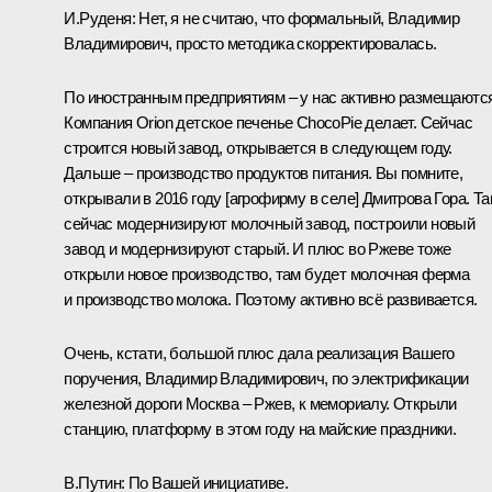
И.Руденя:
Нет, я не считаю, что формальный, Владимир
Владимирович, просто методика скорректировалась.
По иностранным предприятиям – у нас активно размещаются
Компания Orion детское печенье ChocoPie делает. Сейчас
строится новый завод, открывается в следующем году.
Дальше – производство продуктов питания. Вы помните,
открывали в 2016 году [агрофирму в селе] Дмитрова Гора. Т
сейчас модернизируют молочный завод, построили новый
завод и модернизируют старый. И плюс во Ржеве тоже
открыли новое производство, там будет молочная ферма
и производство молока. Поэтому активно всё развивается.
Очень, кстати, большой плюс дала реализация Вашего
поручения, Владимир Владимирович, по электрификации
железной дороги Москва – Ржев, к мемориалу. Открыли
станцию, платформу в этом году на майские праздники.
В.Путин:
По Вашей инициативе.