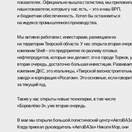
показателях. Официально вышла статистика, мы приложил
наши показатели, которые у нас есть, – это и наш ВРП,
и бюджетная обеспеченность. Хотел бы остановиться
на индексе промышленного производства.
Мы активно работаем с инвесторами, размещаем их
на территории Тверской области. У нас открыта вторая очер
компании Shell – это предприятие по разливу готовых
нефтепродуктов, которые они делают: это в городе Торжок, 
вторая очередь, достаточно большая инвестиция. Развивае
компания ДКС, это итальянцы, «Тверской вагоностроительн
завод» и корпорация «Росатом». Это основные, если говори
за текущий год.
Также у нас открыты новые технопарки, в том числе
«Боровлёво-3», уже вторая очередь.
В мае мы открыли большой логистический центр «АвтоВАЗа
Когда приехал руководитель «АвтоВАЗа» Николя Мор, они