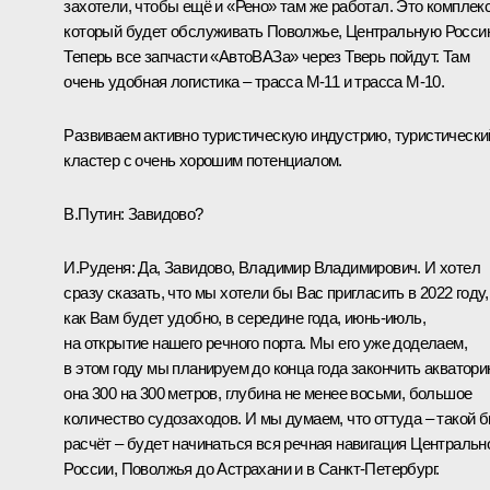
захотели, чтобы ещё и «Рено» там же работал. Это комплекс
который будет обслуживать Поволжье, Центральную Росси
Теперь все запчасти «АвтоВАЗа» через Тверь пойдут. Там
очень удобная логистика – трасса М-11 и трасса М-10.
Развиваем активно туристическую индустрию, туристически
кластер с очень хорошим потенциалом.
В.Путин:
Завидово?
И.Руденя:
Да, Завидово, Владимир Владимирович. И хотел
сразу сказать, что мы хотели бы Вас пригласить в 2022 году,
как Вам будет удобно, в середине года, июнь-июль,
на открытие нашего речного порта. Мы его уже доделаем,
в этом году мы планируем до конца года закончить акватори
она 300 на 300 метров, глубина не менее восьми, большое
количество судозаходов. И мы думаем, что оттуда – такой 
расчёт – будет начинаться вся речная навигация Центральн
России, Поволжья до Астрахани и в Санкт-Петербург.