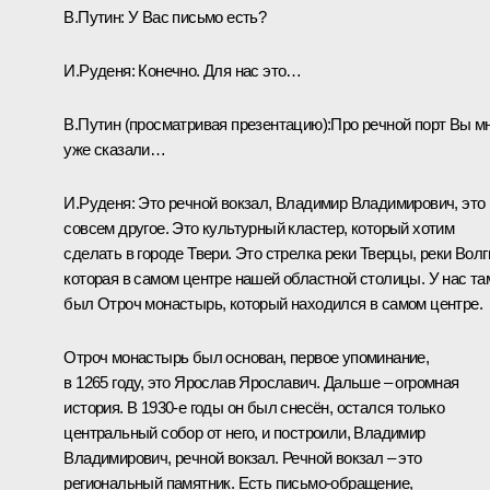
В.Путин:
У Вас письмо есть?
И.Руденя:
Конечно. Для нас это…
В.Путин
(просматривая презентацию)
:
Про речной порт Вы м
уже сказали…
И.Руденя:
Это речной вокзал, Владимир Владимирович, это
совсем другое. Это культурный кластер, который хотим
сделать в городе Твери. Это стрелка реки Тверцы, реки Волг
которая в самом центре нашей областной столицы. У нас та
был Отроч монастырь, который находился в самом центре.
Отроч монастырь был основан, первое упоминание,
в 1265 году, это Ярослав Ярославич. Дальше – огромная
история. В 1930-е годы он был снесён, остался только
центральный собор от него, и построили, Владимир
Владимирович, речной вокзал. Речной вокзал – это
региональный памятник. Есть письмо-обращение,