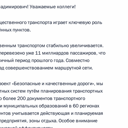
адимирович! Уважаемые коллеги!
щественного транспорта играет ключевую роль
ённых пунктов.
Ростех» Сергеем Чемезовым
енным транспортом стабильно увеличивается.
 перевезено уже 11 миллиардов пассажиров, что
гичный период прошлого года. Совместно
елезнодорожника
над совершенствованием маршрутной сети.
роект «Безопасные и качественные дороги», мы
тных систем путём планирования транспортных
о более 200 документов транспортного
енения, повышающие штрафы
и муниципальных образований в 60 регионах
ставки пассажира, багажа
ентов учитывается действующая и планируемая
редприятия, зоны отдыха. Особое внимание