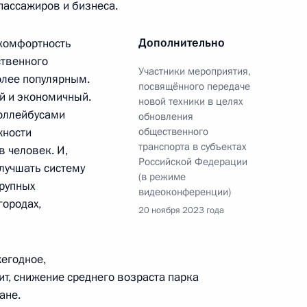
пассажиров и бизнеса.
инфраструктуры Москвы
Дополнительно
 комфортность
ственного
Участники мероприятия,
олее популярным.
посвящённого передаче
й и экономичный.
новой техники в целях
СД, участков трассы М-12
роллейбусами
обновления
а
жности
общественного
транспорта в субъектах
 человек. И,
Российской Федерации
лучшать систему
(в режиме
крупных
видеоконференции)
городах,
20 ноября 2023 года
-экономического развития
егодное,
ит, снижение среднего возраста парка
ане.