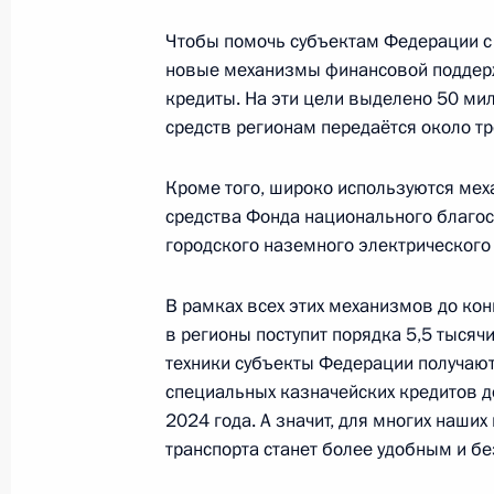
Встреча с врио губернатора Омско
Чтобы помочь субъектам Федерации с
28 августа 2023 года, 13:15
новые механизмы финансовой поддер
кредиты. На эти цели выделено 50 мил
средств регионам передаётся около тр
Встреча с губернатором Московско
Воробьёвым
Кроме того, широко используются мех
средства Фонда национального благос
21 августа 2023 года, 13:40
городского наземного электрического 
В рамках всех этих механизмов до ко
Заседание Президиума Госсовета п
в регионы поступит порядка 5,5 тысяч
общественного транспорта
техники субъекты Федерации получают 
специальных казначейских кредитов д
17 августа 2023 года, 21:10
2024 года. А значит, для многих наши
транспорта станет более удобным и б