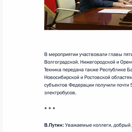
Заседание рабочей группы по про
путь» комиссии Госсовета по напр
17 октября 2023 года, 18:00
В мероприятии участвовали главы пят
Волгоградской, Нижегородской и Орен
Работникам и ветеранам дорожног
Техника передана также Республике Б
Федерации
Новосибирской и Ростовской областям
15 октября 2023 года, 10:00
субъектов Федерации получили почти 
электробусов.
* * *
Заседание комиссии Госсовета по 
12 октября 2023 года, 18:00
В.Путин:
Уважаемые коллеги, добрый 