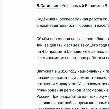
7 августа 2023 года, 15:30
В.Савельев
:
Уважаемый Владимир Вл
Надёжная и бесперебойная работа об
в жизнедеятельности городов и насел
Встреча с главой госкорпорации «
7 августа 2023 года, 14:10
Объём перевозок пассажиров обществ
Так, за девять месяцев текущего года
на 4,5 процента больше, чем за анало
Видеообращение по случаю Дня ж
с регионами мы постоянно работаем 
6 августа 2023 года, 00:00
Запуская в 2018 году национальный п
начали создавать фундамент транспор
потоков и маршрутов. Уже рассмотрен
В Воздушный кодекс внесены изм
планирования регионов, агломераций 
для авиакомпаний за просрочку до
России. При разработке данных докум
или груза в пункт назначения
жилищная застройка, промышленные п