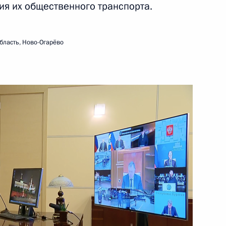
ия их общественного транспорта.
направлению «Транспорт»
бласть, Ново-Огарёво
 налоговые преференции для
й отрасли
ром АО «ОДК-Авиадвигатель»