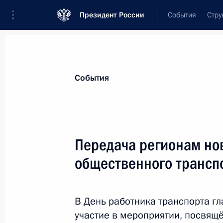
Президент России
События
Стру
Материалы по выбранной теме
События
Транспорт,
1106 результатов
Передача регионам но
Показа
общественного трансп
Передача регионам новой техники 
транспорта
В День работника транспорта гл
участие в мероприятии, посвящ
20 ноября 2023 года, 19:10