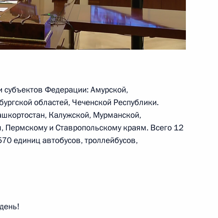
грамме «Великий Волжский
авлению «Транспорт»
и субъектов Федерации: Амурской,
бургской областей, Чеченской Республики.
о хозяйства Российской
ашкортостан, Калужской, Мурманской,
, Пермскому и Ставропольскому краям. Всего 12
570 единиц автобусов, троллейбусов,
направлению «Энергетика»
день!