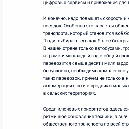
цифровые сервисы и приложения для 
Открытие объектов транспортной 
И конечно, надо повышать скорость и
9 сентября 2023 года, 13:15
поездок. Особенно это касается обще
транспорта, который становится всё б
Люди выбирают его как более быстры
Открытие северного направления М
В нашей стране только автобусами, т
«Восток» и южного обхода Арзамас
и трамваями каждый год в общей сло
перевозится свыше десяти миллиардов
8 сентября 2023 года, 15:55
безусловно, необходимо комплексно у
таких перевозок, причём не только в 
агломерациях, но и в средних и малых 
Совещание по вопросам социально
в сельских территориях.
Красноярского края
31 августа 2023 года, 17:45
Среди ключевых приоритетов здесь еж
ритмичное обновление техники, а знач
общественного транспорта по всей стр