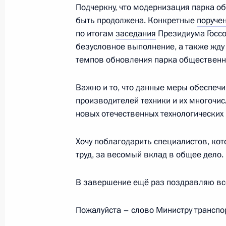
Открытие движения по третьему М
Подчеркну, что модернизация парка о
диаметру
быть продолжена. Конкретные
поруче
17 августа 2023 года, 14:50
по итогам
заседания
Президиума Госсов
безусловное выполнение, а также жд
темпов обновления парка общественно
Перечень поручений по итогам пос
Важно и то, что данные меры обеспеч
креативной экономики в России»
производителей техники и их многоч
15 августа 2023 года, 17:00
новых отечественных технологических
Хочу поблагодарить специалистов, кот
Встреча с губернатором Тверской 
труд, за весомый вклад в общее дело.
9 августа 2023 года, 13:50
В завершение ещё раз поздравляю все
Пожалуйста – слово Министру транспо
Заседание комиссии Госсовета по 