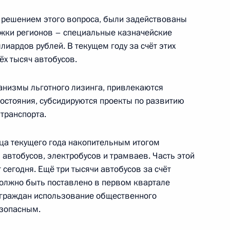
й области Виталием Хоценко
 решением этого вопроса, были задействованы
жки регионов – специальные казначейские
лиардов рублей. В текущем году за счёт этих
ёх тысяч автобусов.
й области Андреем
анизмы льготного лизинга, привлекаются
остояния, субсидируются проекты по развитию
транспорта.
нца текущего года накопительным итогом
о вопросам развития
и автобусов, электробусов и трамваев. Часть этой
сегодня. Ещё три тысячи автобусов за счёт
олжно быть поставлено в первом квартале
х граждан использование общественного
езопасным.