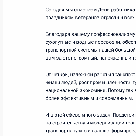
Сегодня мы
отмечаем
День работника
Перечень поручений по итогам сов
праздником ветеранов отрасли и всех
Правительства
Благодаря вашему профессионализму 
3 октября 2023 года, 20:30
сухопутные и водные перевозки, обес
транспортной системы нашей большой 
вам за этот огромный, напряжённый тр
Посещение судостроительного комп
11 сентября 2023 года, 13:05
От чёткой, надёжной работы транспор
жизни людей, рост промышленности, ту
национальной экономики. Потому так 
более эффективным и современным.
Совещание по вопросам социально
Смоленской области
И в этой сфере много задач. Предсто
9 сентября 2023 года, 16:05
по строительству и модернизации тран
транспорта нужно и дальше формиров