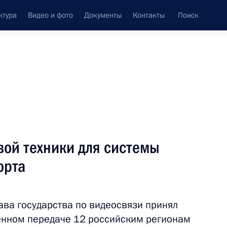
ктура
Видео и фото
Документы
Контакты
Поиск
Все темы
Подписаться на ленту
вой техники для системы
ть следующие материалы
орта
для системы общественного
ава государства по видеосвязи принял
ённом передаче 12 российским регионам