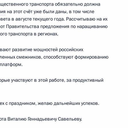
осковскому центральному
бщественного транспорта обязательно должна
ния
на этот счёт уже были даны, в том числе
ета в августе текущего года. Рассчитываю на их
у от Правительства предложения по наращиванию
го транспорта в регионах.
ещения выставки «Развитие
ивают развитие мощностей российских
исленных смежников, способствуют формированию
 платформ.
орые участвуют в этой работе, за продуктивный
области Игорем Руденей
х с праздником, желаю дальнейших успехов.
рта Виталию Геннадьевичу Савельеву.
направлению «Транспорт»