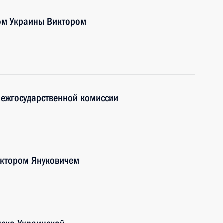
ом Украины Виктором
межгосударственной комиссии
иктором Януковичем