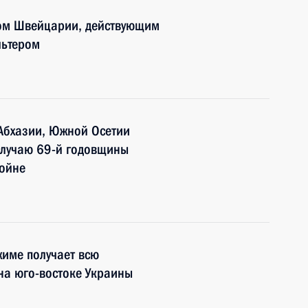
ом Швейцарии, действующим
льтером
Абхазии, Южной Осетии
случаю 69-й годовщины
войне
име получает всю
на юго-востоке Украины