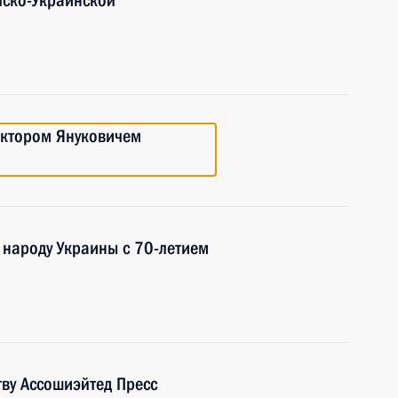
йско-Украинской
иктором Януковичем
 народу Украины с 70-летием
тву Ассошиэйтед Пресс