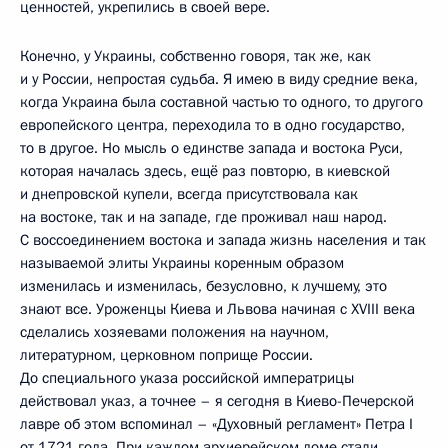
ценностей, укрепились в своей вере.
Конечно, у Украины, собственно говоря, так же, как
и у России, непростая судьба. Я имею в виду средние века,
когда Украина была составной частью то одного, то другого
европейского центра, переходила то в одно государство,
то в другое. Но мысль о единстве запада и востока Руси,
которая началась здесь, ещё раз повторю, в киевской
и днепровской купели, всегда присутствовала как
на востоке, так и на западе, где проживал наш народ.
С воссоединением востока и запада жизнь населения и так
называемой элиты Украины коренным образом
изменилась и изменилась, безусловно, к лучшему, это
знают все. Уроженцы Киева и Львова начиная с XVIII века
сделались хозяевами положения на научном,
литературном, церковном поприще России.
До специального указа российской императрицы
действовал указ, а точнее – я сегодня в Киево-Печерской
лавре об этом вспоминал – «Духовный регламент» Петра I
от 1721 года. При каждом архиерейском доме стали