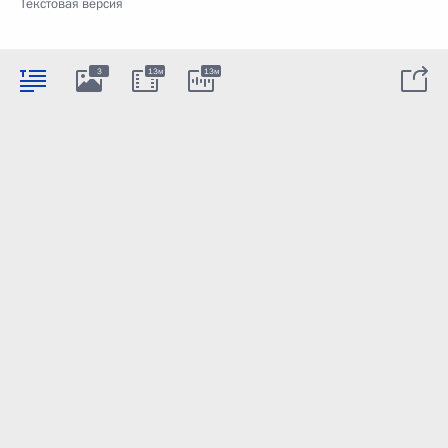
Текстовая версия
3
13м
13м