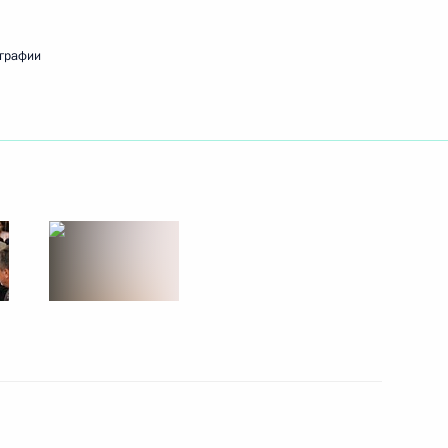
ографии
ом Украины Виктором
го Флота Российской
афедрального собора