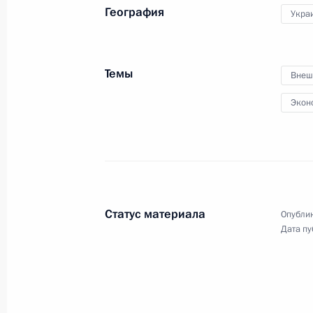
География
Укра
Конференция «Православно-славян
цивилизационного выбора Украин
Темы
Внеш
27 июля 2013 года, 17:30
Экон
Празднование 1025-летия крещени
27 июля 2013 года, 17:00
Статус материала
Опублик
Дата пу
Визит на Украину
27 − 28 июля 2013 года