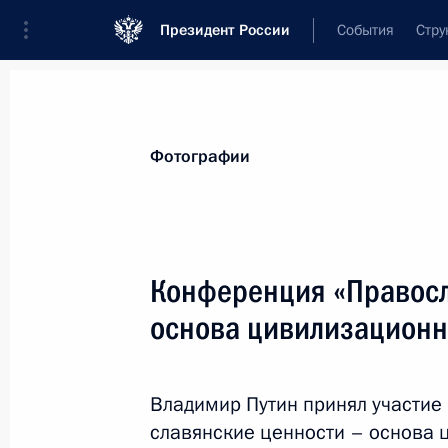
Президент России
События
Стру
Материалы по выбранной теме
Фотографии
Украина,
287 результатов
Конференция «Правосл
Показа
основа цивилизационн
Поздравление Президенту Украины 
независимости
Владимир Путин принял участие
славянские ценности – основа 
24 августа 2013 года, 11:00