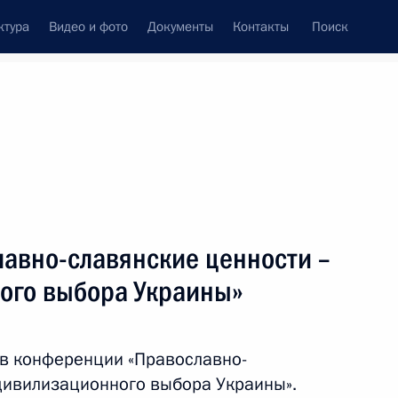
ктура
Видео и фото
Документы
Контакты
Поиск
Все темы
Подписаться на ленту
авно-славянские ценности –
ть следующие материалы
ого выбора Украины»
Виктору Януковичу с Днём
 в конференции «Православно-
цивилизационного выбора Украины».