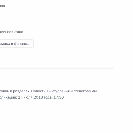
ина
ские ценности – основа
ы»
няя политика
омика и финансы
я Руси
ован в разделах:
Новости
,
Выступления и стенограммы
бликации:
27 июля 2013 года, 17:30