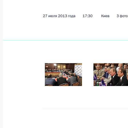
27 июля 2013 года
17:30
Киев
3 фот
Телефонный разговор с Президент
Януковичем
16 августа 2013 года, 16:45
Празднование Дня Военно-Морско
Федерации и Дня флота Украины
28 июля 2013 года, 13:00
Посещение Свято-Владимирского к
28 июля 2013 года, 11:00