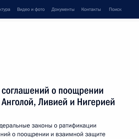
ктура
Видео и фото
Документы
Контакты
Поиск
Все темы
Подписаться на ленту
 соглашений о поощрении
ссийско-нигерийского
мощи по уголовным делам
 Анголой, Ливией и Нигерией
деральные законы о ратификации
ний о поощрении и взаимной защите
хаммаду Бухари