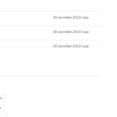
30 сентября 2010 года
ые грамоты послов 21
30 сентября 2010 года
30 сентября 2010 года
и в связи с авиакатастрофой
ла
ии Гудлаку Джонатану
я