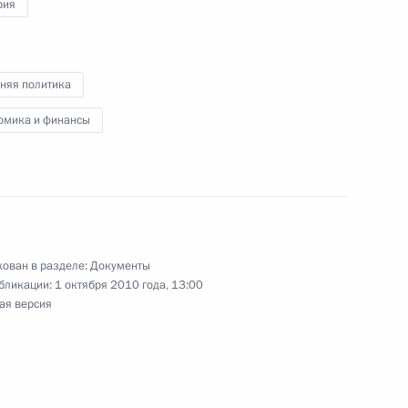
рия
ии Гудлаку Джонатану
няя политика
омика и финансы
 о поощрении и защите
игерией
ован в разделе:
Документы
бликации:
1 октября 2010 года, 13:00
ая версия
о вступлением в должность