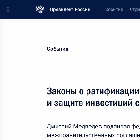
Президент России
События
Стру
Материалы по выбранной теме
События
Нигерия,
17 результатов
Законы о ратификации
Подписан закон о ратификации ро
Договора о взаимной правовой по
и защите инвестиций с
1 апреля 2020 года, 13:45
Дмитрий Медведев подписал фе
межправительственных соглаше
Встреча с Президентом Нигерии Му