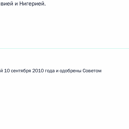
ивией и Нигерией.
говора между Россией
ния наказания лиц,
й 10 сентября 2010 года и одобрены Советом
ии Мухаммаду Бухари
ии Гудлаку Джонатану