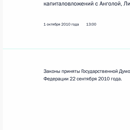
капиталовложений с Анголой, Л
23 октября 2019 года, 18:20
1 октября 2010 года
13:00
Подписан закон о ратификации До
и Нигерией о передаче для отбыва
осуждённых к лишению свободы
3 августа 2018 года, 16:20
Законы приняты Государственной Думо
Федерации 22 сентября 2010 года.
Соболезнования Президенту Нигер
11 декабря 2016 года, 12:45
Соболезнования Президенту Нигер