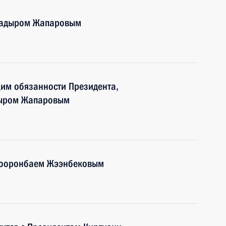
 Садыром Жапаровым
им обязанности Президента,
дыром Жапаровым
 Сооронбаем Жээнбековым