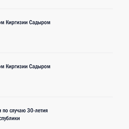
ом Киргизии Садыром
ом Киргизии Садыром
 по случаю 30-летия
спублики