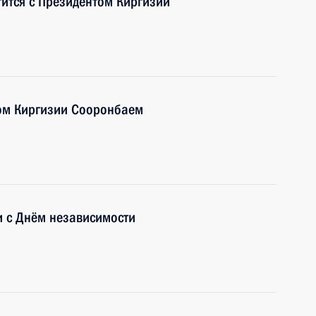
тится с Президентом Киргизии
ом Киргизии Сооронбаем
и с Днём независимости