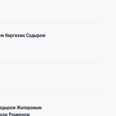
ом Киргизии Садыром
 Садыром Жапаровым
мали Рахмоном