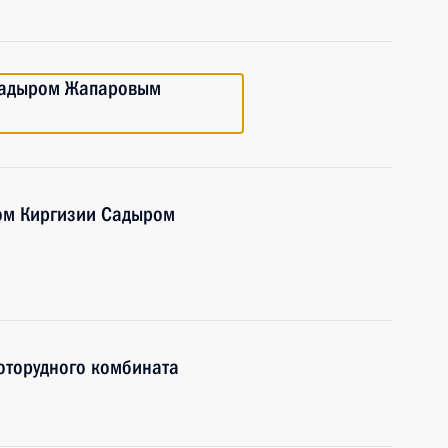
 Садыром Жапаровым
ом Киргизии Садыром
оторудного комбината