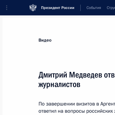
Президент России
События
Стру
Видеозаписи
Фотографии
Аудиозапи
Все материалы
Выступления
Совещан
Видео
Показа
Дмитрий Медведев отв
журналистов
Пресс-конференция
по итогам саммита Россия–
По завершении визитов в Арген
Евросоюз
ответил на вопросы российских 