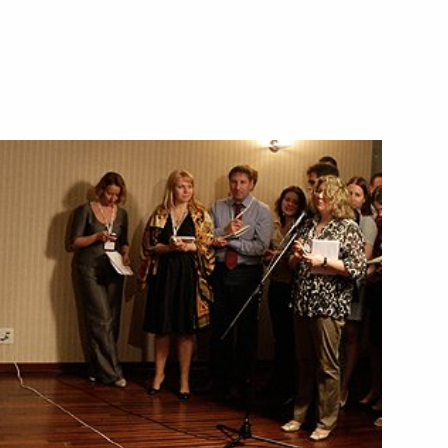
Януковичем
21 апреля 2010 года
Видео, 26 мин.
Страны БРИК едины
в подходах к решению