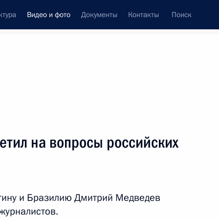
ктура
Видео и фото
Документы
Контакты
Поиск
си
ия, встречи
Встречи со СМИ
июнь, 2010
ть следующие материалы
етил на вопросы российских
Совместная пресс-
конференция с Президентом
тину и Бразилию Дмитрий Медведев
Украины Виктором
журналистов.