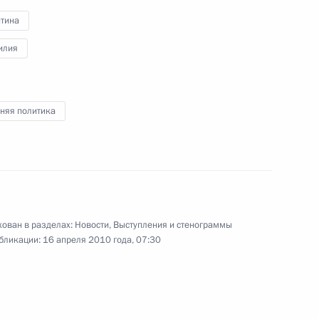
американский Договор
нтина
о сокращении
и ограничении СНВ
илия
8 апреля 2010 года
Видео, 55 мин.
няя политика
ован в разделах:
Новости
,
Выступления и стенограммы
бликации:
16 апреля 2010 года, 07:30