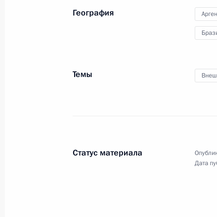
с Президентом Аргентины
Кристиной Фернандес де Киршнер
География
Арге
Браз
15 апреля 2010 года
Видео, 22 мин.
Темы
Внеш
Статус материала
Опублик
Дата пу