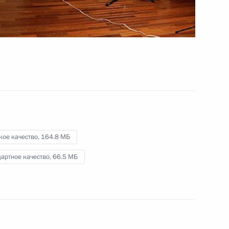
глобальных вызовов
16 апреля 2010 года
Видео, 4 мин.
кое качество,
164.8 МБ
артное качество,
66.5 МБ
Подписан российско-