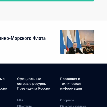
енно-Морского Флота
ные
Официальные
Правовая и
сетевые ресурсы
техническая
ссии
Президента России
информация
MAX
О портале
ВКонтакте
Об использовании