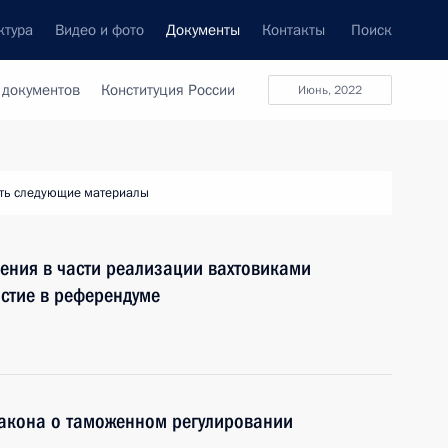
ктура
Видео и фото
Документы
Контакты
Поиск
 документов
Конституция России
Июнь, 2022
ть следующие материалы
ения в части реализации вахтовиками
астие в референдуме
закона о таможенном регулировании