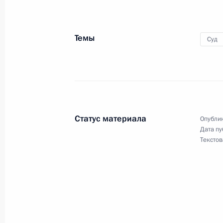
В закон об информации внесены 
30 декабря 2021 года, 14:40
Темы
Суд
В законодательство внесены изме
порядка применения электронных д
30 декабря 2021 года, 14:35
Статус материала
Опублик
Дата пу
Текстов
Продлён срок начала ввода в эксп
системы правовой статистики
30 декабря 2021 года, 14:30