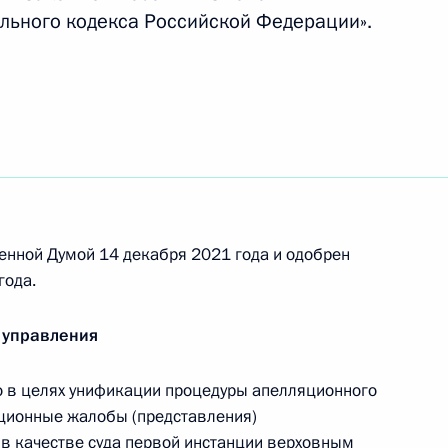
ального кодекса Российской Федерации».
нения, касающиеся ликвидации накопленного
ных производственных объектах, которые
енной Думой 14 декабря 2021 года и одобрен
озяйственные заповедные зоны и установлены
года.
 управления
о в целях унификации процедуры апелляционного
ционные жалобы (представления)
ий создание механизма защиты социальных
в качестве суда первой инстанции верховным