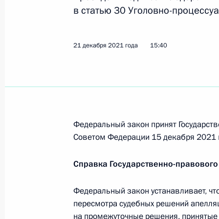
30 декабря 2021 года, 15:10
в статью 30 Уголовно-процессу
21 декабря 2021 года
15:40
В законодательство внесены изме
вреда окружающей среде на отдель
выводятся из эксплуатации
30 декабря 2021 года, 15:05
Федеральный закон принят Государств
Законодательно определены рыбох
Советом Федерации 15 декабря 2021 
особенности их правового режима
Справка Государственно-правового
30 декабря 2021 года, 15:00
Федеральный закон устанавливает, чт
пересмотра судебных решений апелля
Подписан закон, предусматривающ
на промежуточные решения, принятые 