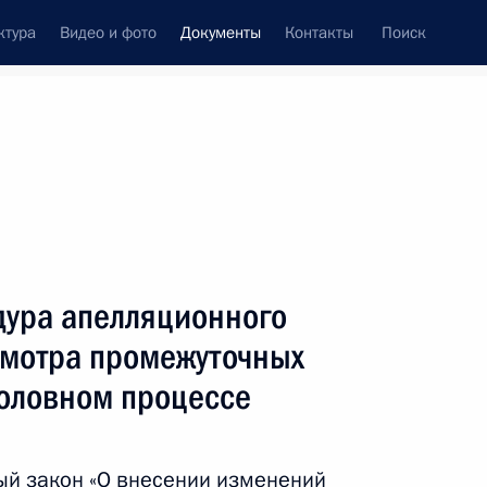
ктура
Видео и фото
Документы
Контакты
Поиск
 документов
Конституция России
декабрь, 2021
ть следующие материалы
ой компании «Роскадастр»
ура апелляционного
смотра промежуточных
головном процессе
нения, направленные на совершенствование
й в области градостроительной деятельности
ый закон «О внесении изменений