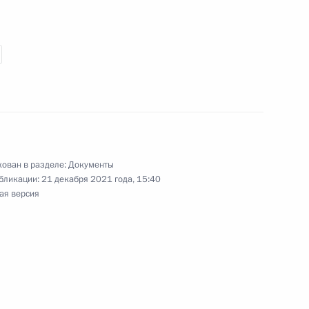
изменения
нения, направленные на совершенствование
окументов в судопроизводстве
ован в разделе:
Документы
бликации:
21 декабря 2021 года, 15:40
ая версия
луатацию государственной автоматизированной