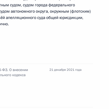
тным судом, судом города федерального
 судом автономного округа, окружным (флотским)
ьёй апелляционного суда общей юрисдикции,
ично.
нения, касающиеся документов, применяемых
учёта
6-ФЗ. О внесении
нения, касающиеся заключения договоров
21 декабря 2021 года
ального кодекса
ящихся в государственной или муниципальной