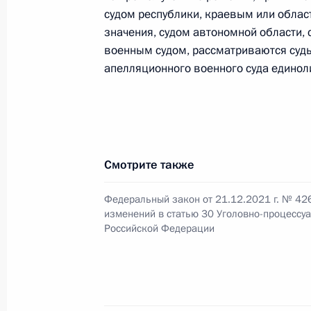
выплат
судом республики, краевым или облас
значения, судом автономной области,
30 декабря 2021 года, 14:55
военным судом, рассматриваются суд
апелляционного военного суда единол
В законодательство внесены изме
при регулировании бухгалтерского 
30 декабря 2021 года, 14:50
Смотрите также
Федеральный закон от 21.12.2021 г. № 42
В законодательство внесены изме
изменений в статью 30 Уголовно-процессу
аренды земельных участков, наход
Российской Федерации
собственности
30 декабря 2021 года, 14:45