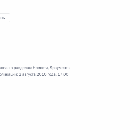
заместителем Министра обороны
оны
конодательные акты в связи с организацией
ован в разделах:
Новости
,
Документы
бликации:
2 августа 2010 года, 17:00
ополнительных гарантий обеспечения равных
 для встреч с избирателями