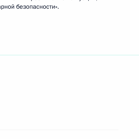
рной безопасности».
и инициатив, связанных с празднованием
й Федерации
деральной службы исполнения наказаний