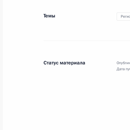
О назначении Татьяны Шевцовой 
Темы
Реги
6 августа 2010 года, 09:00
3 августа 2010 года, вторник
Внесены изменения в отдельные за
Статус материала
Опублик
Олимпийских игр 2014 года в Сочи
Дата пу
3 августа 2010 года, 16:30
Подписан закон об установлении д
условий предоставления помещений
3 августа 2010 года, 11:30