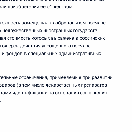
или приобретении ее обществом.
зможность замещения в добровольном порядке
менений, регулирующих деятельность обществ
 недружественных иностранных государств
ная стоимость которых выражена в российских
 год срок действия упрощенного порядка
 и фондов в специальных административных
ения, регулирующие работу Росреестра
тельные ограничения, применяемые при развитии
оваров (в том числе лекарственных препаратов
твами идентификации на основании соглашения
.
а о спорте для ДНР, ЛНР, Запорожской