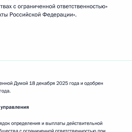
твах с ограниченной ответственностью»
кты Российской Федерации».
олнение в России решений некоторых
дарственного герба России
енной Думой 18 декабря 2025 года и одобрен
года.
е
 управления
иобретать статус национальных медицинских
ядок определения и выплаты действительной
общества с ограниченной ответственностью при