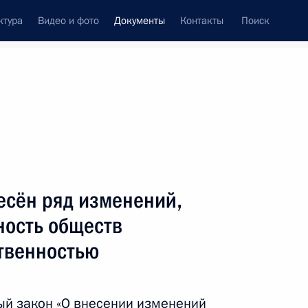
ктура
Видео и фото
Документы
Контакты
Поиск
 документов
Конституция России
декабрь, 2025
ть следующие материалы
амбиком о выдаче преступников
есён ряд изменений,
ность обществ
ственностью
енных судов
ый закон «О внесении изменений