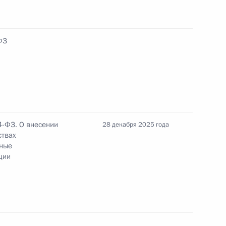
ФЗ
тёров, сохраняющих память о жертвах нацистов
екс
4-ФЗ. О внесении
28 декабря 2025 года
ствах
ьные
ции
получение лицензий на розничную продажу