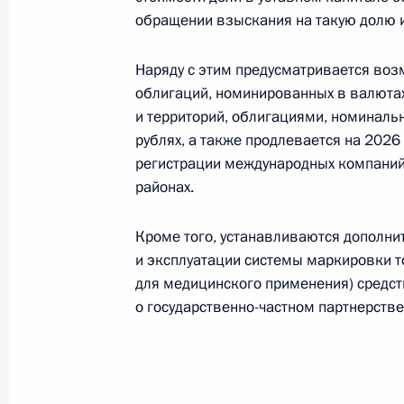
28 декабря 2025 года, 21:10
обращении взыскания на такую долю 
Наряду с этим предусматривается во
В законодательство внесён ряд из
облигаций, номинированных в валютах
с ограниченной ответственностью
и территорий, облигациями, номиналь
рублях, а также продлевается на 2026
28 декабря 2025 года, 21:05
регистрации международных компаний
районах.
В законодательство внесены измен
Кроме того, устанавливаются дополни
и «Роскадастра»
и эксплуатации системы маркировки т
для медицинского применения) средс
28 декабря 2025 года, 21:00
о государственно-частном партнерстве
Продлено действие законодательств
и Херсонской областей