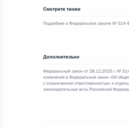
28 декабря 2025 года, 20:55
Смотрите также
Подробнее о Федеральном законе № 514-
Подписан закон о поддержке волон
28 декабря 2025 года, 20:50
Дополнительно
Внесены изменения в Трудовой код
Федеральный закон от 28.12.2025 г. № 51
изменений в Федеральный закон «Об обще
28 декабря 2025 года, 20:45
с ограниченной ответственностью» и отдел
законодательные акты Российской Федера
Подписан закон, оптимизирующий 
алкогольной продукции
28 декабря 2025 года, 20:40