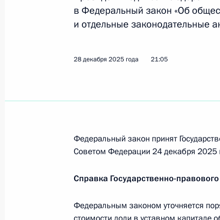
в Федеральный закон «Об общес
и отдельные законодательные а
Законом установлен запрет на исп
иностранных судов
28 декабря 2025 года
21:05
29 декабря 2025 года, 08:05
Законом уточняется описание Госу
29 декабря 2025 года, 08:00
Федеральный закон принят Государств
Советом Федерации 24 декабря 2025 
28 декабря 2025 года, воскресень
Справка Государственно-правового
Медицинские организации могут пр
Федеральным законом уточняется пор
исследовательских центров
стоимости доли в уставном капитале 