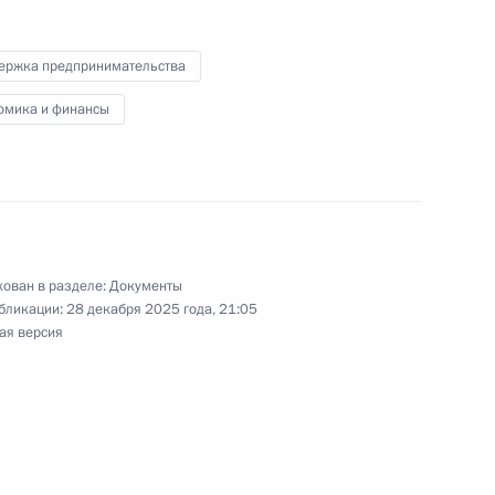
ержка предпринимательства
етственность за ряд правонарушений в области
омика и финансы
ельный кодекс
ован в разделе:
Документы
бликации:
28 декабря 2025 года, 21:05
ая версия
етственность за несоблюдение раздельного
тельности по госконтракту, средства
ому сопровождению