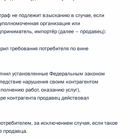
штраф не подлежит взысканию в случае, если
, уполномоченная организация или
приниматель, импортёр (далее – продавец):
ения, регулирующие работу Росреестра
рил требования потребителя по вине
олнил установленные Федеральным законом
следствие нарушения своим контрагентом
а о спорте для ДНР, ЛНР, Запорожской
полнению работ, оказанию услуг),
оре контрагента продавец действовал
отребителем, за исключением случая, если такое
е продавца.
тёров, сохраняющих память о жертвах нацистов