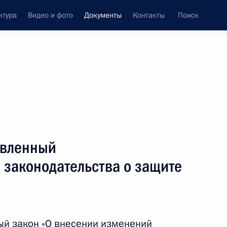
ктура
Видео и фото
Документы
Контакты
Поиск
 документов
Конституция России
декабрь, 2025
ть следующие материалы
енных судов
авленный
 законодательства о защите
олнение в России решений некоторых
ый закон «О внесении изменений