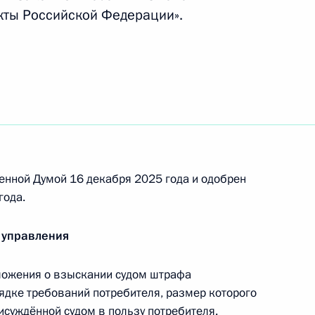
кты Российской Федерации».
дарственного герба России
е
енной Думой 16 декабря 2025 года и одобрен
иобретать статус национальных медицинских
года.
 управления
ложения о взыскании судом штрафа
дке требований потребителя, размер которого
менений, регулирующих деятельность обществ
исуждённой судом в пользу потребителя.