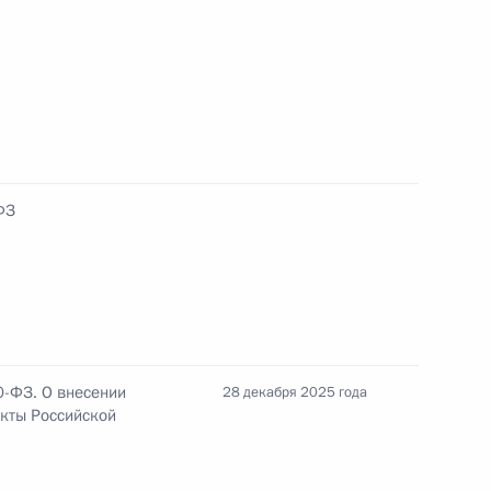
ельный кодекс
ФЗ
етственность за несоблюдение раздельного
тельности по госконтракту, средства
ому сопровождению
0-ФЗ. О внесении
28 декабря 2025 года
кты Российской
осслужащими сведений о доходах