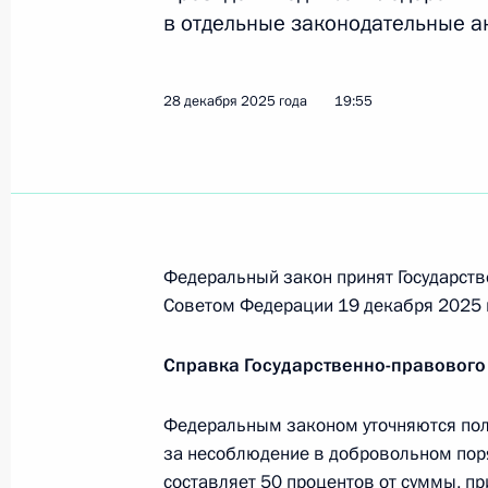
29 декабря 2025 года, 08:05
в отдельные законодательные а
28 декабря 2025 года
19:55
Законом уточняется описание Госу
29 декабря 2025 года, 08:00
28 декабря 2025 года, воскресень
Федеральный закон принят Государств
Медицинские организации могут пр
Советом Федерации 19 декабря 2025 
исследовательских центров
28 декабря 2025 года, 21:10
Справка Государственно-правового
Федеральным законом уточняются по
за несоблюдение в добровольном поря
В законодательство внесён ряд из
составляет 50 процентов от суммы, пр