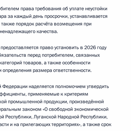
ебителем права требования об уплате неустойки
ара за каждый день просрочки, устанавливается
а также порядок расчёта возмещения при
 ненадлежащего качества.
екс
предоставляется право установить в 2026 году
бязательств перед потребителем, связанных
категорий товаров, а также особенности
получение лицензий на розничную продажу
и определения размера ответственности.
й Федерации наделяется полномочием утвердить
ффициенты, применяемые к критериям
кой промышленной продукции, произведённой
деральным законом «О свободной экономической
етственность за ряд правонарушений в области
ой Республики, Луганской Народной Республики,
сти и на прилегающих территориях», а также срок