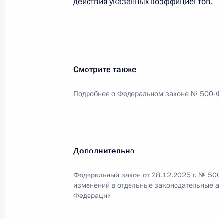
действия указанных коэффициентов.
28 декабря 2025 года, 20:35
Внесены изменения в Градостроит
28 декабря 2025 года, 20:30
Смотрите также
Подробнее о Федеральном законе № 500-
Установлена административная отв
учёта финансово-хозяйственной дея
по которому подлежат казначейск
Дополнительно
28 декабря 2025 года, 20:25
Федеральный закон от 28.12.2025 г. № 50
изменений в отдельные законодательные а
Изменён порядок предоставления г
Федерации
28 декабря 2025 года, 20:20