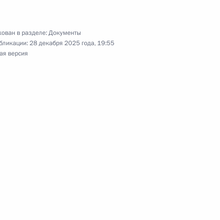
м контроле в сфере рыбоводства
ован в разделе:
Документы
бликации:
28 декабря 2025 года, 19:55
ая версия
 совершенствование законодательства о защите
ения, уточняющие категории получателей