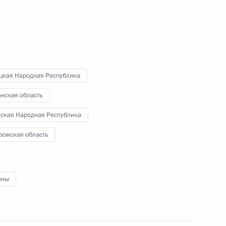
а на участие в клиническом исследовании
цкая Народная Республика
онская область
 деятельности и обращения лекарств в ДНР,
нская Народная Республика
ластях
рожская область
оны
ению некоторых субсидий