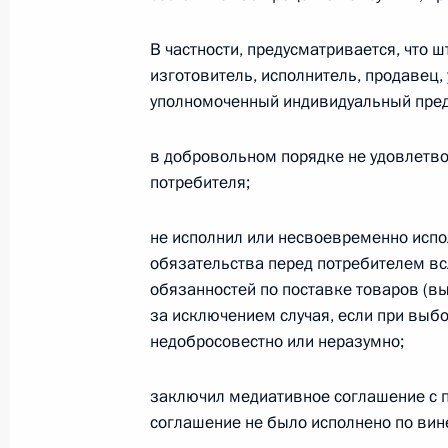
с ограниченной ответственностью
28 декабря 2025 года, 21:05
В частности, предусматривается, что 
изготовитель, исполнитель, продавец
уполномоченный индивидуальный пред
В законодательство внесены измен
и «Роскадастра»
в добровольном порядке не удовлетво
потребителя;
28 декабря 2025 года, 21:00
не исполнил или несвоевременно исп
обязательства перед потребителем в
Продлено действие законодательств
обязанностей по поставке товаров (вы
и Херсонской областей
за исключением случая, если при выб
недобросовестно или неразумно;
28 декабря 2025 года, 20:55
заключил медиативное соглашение с п
соглашение не было исполнено по вин
Подписан закон о поддержке волон