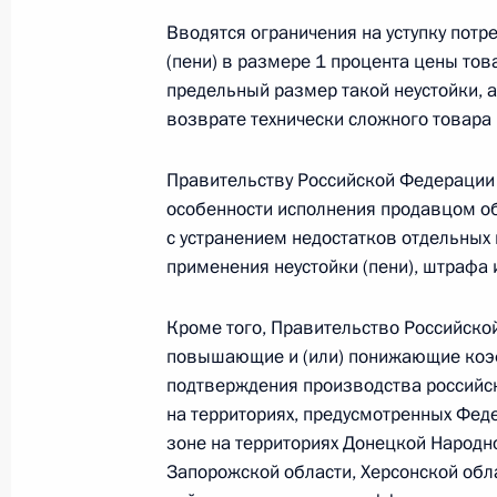
28 декабря 2025 года, 20:50
Вводятся ограничения на уступку потр
(пени) в размере 1 процента цены тов
предельный размер такой неустойки, 
возврате технически сложного товара
Внесены изменения в Трудовой код
28 декабря 2025 года, 20:45
Правительству Российской Федерации 
особенности исполнения продавцом о
с устранением недостатков отдельных 
Подписан закон, оптимизирующий 
применения неустойки (пени), штрафа 
алкогольной продукции
Кроме того, Правительство Российско
28 декабря 2025 года, 20:40
повышающие и (или) понижающие коэ
подтверждения производства российс
на территориях, предусмотренных Фе
Установлена административная отв
зоне на территориях Донецкой Народн
связи и информации
Запорожской области, Херсонской обла