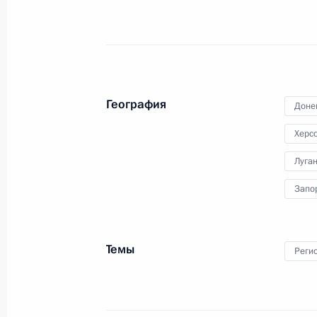
Уточнён порядок согласия пациент
лекарств
28 декабря 2025 года, 20:15
География
Доне
Херс
Уточнены особенности медицинской
Луга
ЛНР, Запорожской и Херсонской об
Запо
28 декабря 2025 года, 20:10
Темы
Реги
Унифицирован подход к распредел
28 декабря 2025 года, 20:05