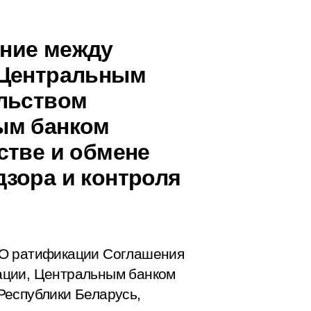
ние между
 Центральным
ельством
ым банком
стве и обмене
зора и контроля
«О ратификации Соглашения
ации, Центральным банком
Республики Беларусь,