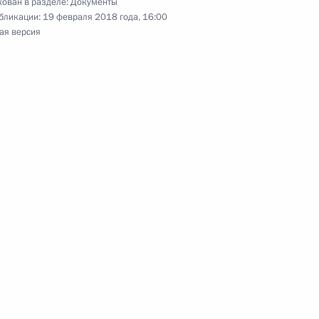
ован в разделе:
Документы
бликации:
19 февраля 2018 года, 16:00
ая версия
щённого порядка оформления прав на объекты
тельства
к
ии в 2018 году средств для НКО, реализующих