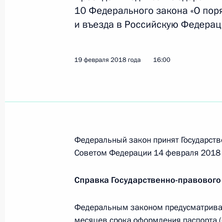
В закон о минимальном размере о
10 Федерального закона «О пор
7 марта 2018 года, 16:40
и въезда в Российскую Федерац
19 февраля 2018 года
16:00
Подписан закон, временно освобо
организации от госпошлины за пол
7 марта 2018 года, 16:35
Подписан закон, уточняющий поря
Федеральный закон принят Государств
чемпионата мира по футболу – 2018
Советом Федерации 14 февраля 2018 
7 марта 2018 года, 16:30
Справка Государственно-правового
Федеральным законом предусматривае
В Бюджетный кодекс внесены изме
месяцев срока оформления паспорта (