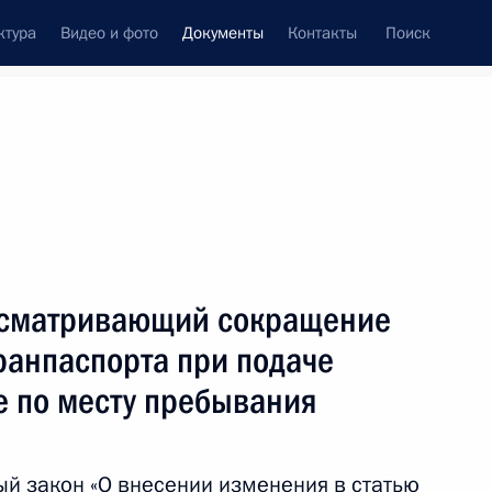
ктура
Видео и фото
Документы
Контакты
Поиск
 документов
Конституция России
февраль, 2018
ть следующие материалы
ссийско-абхазского Соглашения
усматривающий сокращение
нского страхования граждан России, постоянно
ранпаспорта при подаче
зии
е по месту пребывания
й закон «О внесении изменения в статью