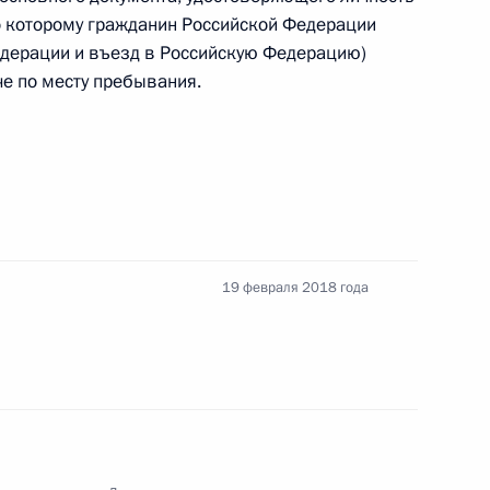
о которому гражданин Российской Федерации
едерации и въезд в Российскую Федерацию)
че по месту пребывания.
тном регулировании и контроле
 данных зондирования Земли из космоса
19 февраля 2018 года
 реализацию функционирования Единой
системы социального обеспечения