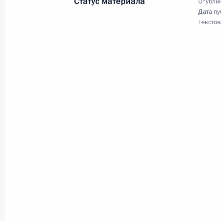
Статус материала
Опублик
Дата пу
Текстов
28 февраля 2018 года, среда
Подписан закон о продлении упро
индивидуального жилищного строи
28 февраля 2018 года, 20:00
19 февраля 2018 года, понедельни
Подписано распоряжение о выделен
социально значимые проекты
19 февраля 2018 года, 16:50