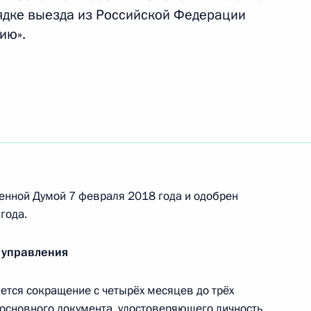
платы труда внесены изменения
ядке выезда из Российской Федерации
ию».
ждающий садоводческие некоммерческие
ьзование недрами в бытовых целях
док транспортного обеспечения мероприятий
енной Думой 7 февраля 2018 года и одобрен
 и безопасности лиц, включённых в списки FIFA
года.
 управления
тся сокращение с четырёх месяцев до трёх
нения
основного документа, удостоверяющего личность