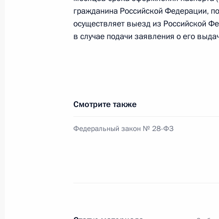
7 марта 2018 года, 16:20
гражданина Российской Федерации, п
осуществляет выезд из Российской Ф
в случае подачи заявления о его выда
Внесены изменения в закон о валю
7 марта 2018 года, 16:15
Смотрите также
Подписан закон о создании фонда
Федеральный закон № 28-ФЗ
7 марта 2018 года, 16:10
Подписан закон, направленный на
государственной информационной 
7 марта 2018 года, 16:00