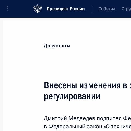
Президент России
События
Стру
Новости
Поручения Президента
Банк
Документы
Показа
Произведён ряд назначений в сист
Внесены изменения в 
29 июля 2011 года, 09:15
регулировании
Указом Президента создана Межве
Дмитрий Медведев подписал Фе
экстремизму
в Федеральный закон «О технич