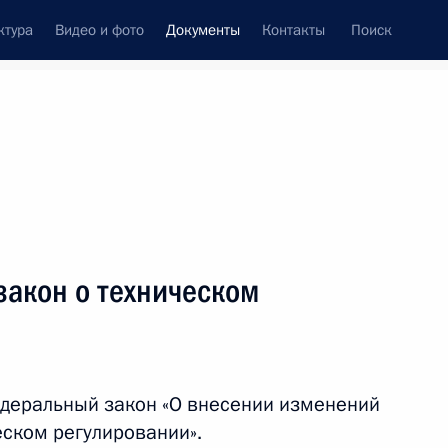
ктура
Видео и фото
Документы
Контакты
Поиск
 документов
Конституция России
июль, 2011
ть следующие материалы
еме органов внутренних дел
закон о техническом
домственная комиссия по противодействию
деральный закон «О внесении изменений
еском регулировании».