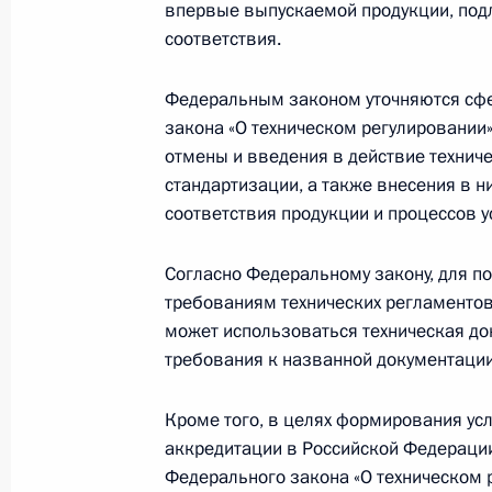
Уточнён порядок досрочного прек
впервые выпускаемой продукции, по
вакантных депутатских мандатов
соответствия.
27 июля 2011 года, 14:45
Федеральным законом уточняются сфе
закона «О техническом регулировании»
отмены и введения в действие технич
Подписан закон о господдержке и
стандартизации, а также внесения в 
27 июля 2011 года, 09:15
соответствия продукции и процессов 
Согласно Федеральному закону, для п
требованиям технических регламентов
В целях реализации закона о техр
может использоваться техническая до
изменения
требования к названной документации
27 июля 2011 года, 09:10
Кроме того, в целях формирования ус
аккредитации в Российской Федераци
Внесены изменения в закон о техн
Федерального закона «О техническом 