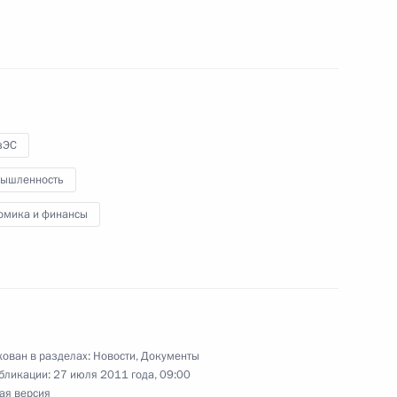
сфере сельхозстрахования
зЭС
ышленность
омика и финансы
усиление ответственности за незаконную
ован в разделах:
Новости
,
Документы
бликации:
27 июля 2011 года, 09:00
ая версия