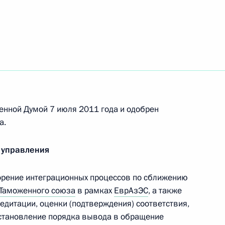
менять единые требования к оформлению
исей избирателей на выборах любого уровня
енной Думой 7 июля 2011 года и одобрен
а.
вания к организации голосования вне
 управления
орение интеграционных процессов по сближению
Таможенного союза
в рамках
ЕврАзЭС
, а также
едитации, оценки (подтверждения) соответствия,
установление порядка вывода в обращение