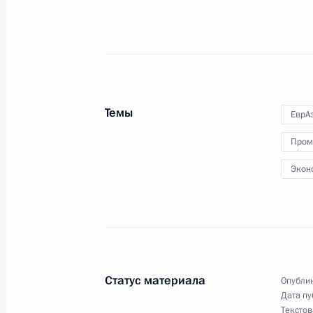
Подписан закон о господдержке в 
25 июля 2011 года, 17:00
Указ о награждении госнаградами
Темы
ЕврА
25 июля 2011 года, 10:20
Пром
Экон
23 июля 2011 года, суббота
Подписан закон, направленный на 
организацию азартных игр
23 июля 2011 года, 09:50
Статус материала
Опублик
Дата пу
Текстов