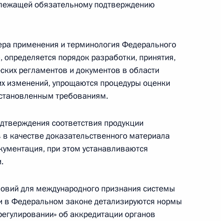
ращения депутатских полномочий и замещения
длежащей обязательному подтверждению
ра применения и терминология Федерального
, определяется порядок разработки, принятия,
еских регламентов и документов в области
нновационной деятельности
них изменений, упрощаются процедуры оценки
установленным требованиям.
одтверждения соответствия продукции
 в качестве доказательственного материала
егулировании в законодательство внесены
кументация, при этом устанавливаются
.
ловий для международного признания системы
и в Федеральном законе детализируются нормы
ическом регулировании
регулировании» об аккредитации органов