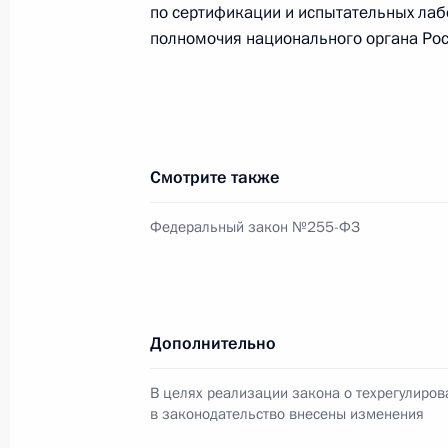
по сертификации и испытательных лаб
27 июля 2011 года, 09:00
полномочия национального органа Рос
26 июля 2011 года, вторник
Внесены изменения в закон о пер
Смотрите также
26 июля 2011 года, 10:20
Федеральный закон №255-ФЗ
25 июля 2011 года, понедельник
Подписан закон о ратификации Сог
Дополнительно
поддержки сельского хозяйства
25 июля 2011 года, 17:10
В целях реализации закона о техрегулиров
в законодательство внесены изменения