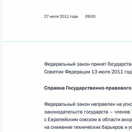
29 июля 2011 года, 09:00
27 июля 2011 года
09:00
27 июля 2011 года, среда
Подписан закон, позволяющий при
подписных листов и проверке подп
27 июля 2011 года, 14:55
Федеральный закон принят Государств
Советом Федерации 13 июля 2011 год
Подписан закон, уточняющий требо
Справка Государственно-правового
помещения для голосования
Федеральный закон направлен на уск
27 июля 2011 года, 14:50
законодательств государств – членов
с Европейским союзом в области аккр
на снижение технических барьеров и 