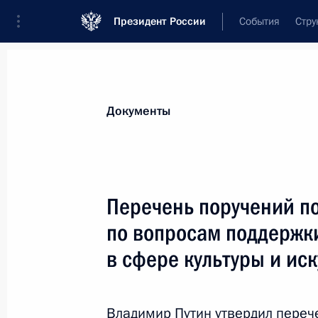
Президент России
События
Стру
Новости
Поручения Президента
Банк
Все поручения
Ближайшие сроки
Сня
Документы
Ответственные лица, организации или тематика 
Все поручения
Перечень поручений п
по вопросам поддержк
в сфере культуры и иск
Показа
Владимир Путин утвердил переч