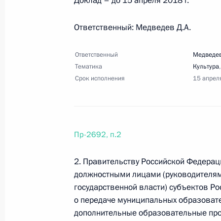
Доклад – до 15 апреля 2018 г.
25 октября 2017 года, 17:00
11 поручений
Ответственный: Медведев Д.А.
21 октября 2017 года, суббота
Ответственный
Медведев
Тематика
Культура
Перечень поручений по итогам сов
Срок исполнения
15 апрел
технологий в финансовой сфере
21 октября 2017 года, 16:00
5 поручений
Пр-2692, п.2
18 октября 2017 года, среда
2. Правительству Российской Федерац
Перечень поручений по итогам сов
должностными лицами (руководителям
государственной власти) субъектов Р
18 октября 2017 года, 16:00
21 поручение
о передаче муниципальных образоват
дополнительные образовательные про