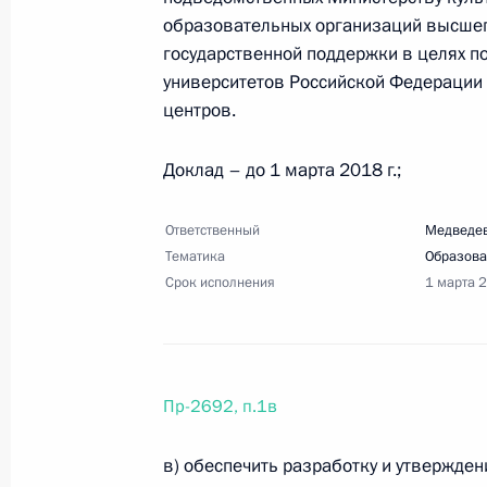
2 декабря 2017 года, 18:00
9 поручений
образовательных организаций высшег
государственной поддержки в целях 
университетов Российской Федерации
Перечень поручений по итогам зас
центров.
общества и правам человека
Доклад – до 1 марта 2018 г.;
2 декабря 2017 года, 14:00
6 поручений
Ответственный
Медведев
Тематика
Образова
15 ноября 2017 года, среда
Срок исполнения
1 марта 
Перечень поручений по результата
и решений Президента в сфере рег
15 ноября 2017 года, 19:00
11 поручений
Пр-2692, п.1в
в) обеспечить разработку и утвержде