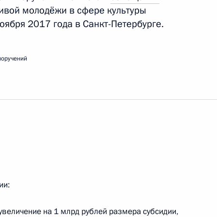
ивой молодёжи в сфере культуры
ноября 2017 года в Санкт-Петербурге.
к
ещания о развитии проектов производства
поручений
ещания по вопросам поддержки талантливой
ства
ии:
 увеличение на 1 млрд рублей размера субсидии,