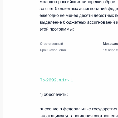
14 ноября 2017 года, вторник
молодых российских кинорежиссёров,
за счёт бюджетных ассигнований феде
Перечень поручений по итогам сов
ежегодно не менее десяти дебютных 
14 ноября 2017 года, 14:00
5 поручений
выделение бюджетных ассигнований 
этой программы;
Ответственный
5 ноября 2017 года, воскресенье
Медведев
Срок исполнения
15 апрел
Перечень поручений по итогам сов
5 ноября 2017 года, 14:00
3 поручения
Пр-2692, п.1г ч.1
2 ноября 2017 года, четверг
г) обеспечить:
Перечень поручений по итогам вст
внесение в федеральные государстве
2 ноября 2017 года, 16:00
8 поручений
касающихся установления соотношени