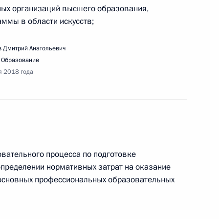
ных организаций высшего образования,
ммы в области искусств;
едания президиума Госсовета
 Дмитрий Анатольевич
,
Образование
я 2018 года
верки законности деятельности, оказывающей
ающую среду Байкальской природной территории
овательного процесса по подготовке
 определении нормативных затрат на оказание
 основных профессиональных образовательных
местного заседания Совета по развитию
аблюдательного совета оргкомитета