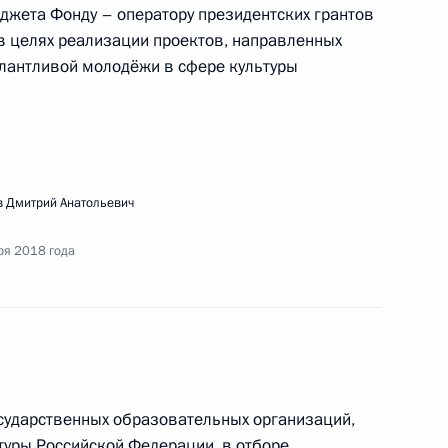
упления на пленарном заседании III
жета Фонду – оператору президентских грантов
в целях реализации проектов, направленных
алантливой молодёжи в сфере культуры
ещания по вопросам развития
 Дмитрий Анатольевич
ря 2018 года
едания Координационного совета
осударственных образовательных организаций,
егии действий в интересах детей
уры Российской Федерации, в отборе