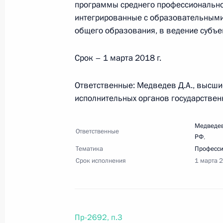
программы среднего профессиональног
13 октября 2017 года, пятница
интегрированные с образовательными
общего образования, в ведение субъе
Перечень поручений по итогам зав
оружия в России
Срок – 1 марта 2018 г.
13 октября 2017 года, 16:30
9 поручений
Ответственные: Медведев Д.А., высши
исполнительных органов государствен
Перечень поручений по итогам зас
Медведев
13 октября 2017 года, 16:00
11 поручений
Ответственные
РФ
,
Тематика
Професси
Срок исполнения
1 марта 
7 октября 2017 года, суббота
Перечень поручений по вопросам у
Российской Федерации
Пр-2692, п.3