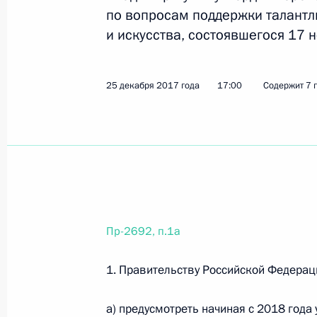
по вопросам поддержки талантл
и искусства, состоявшегося 17 
25 декабря 2017 года, понедельни
Перечень поручений по итогам сов
25 декабря 2017 года
17:00
Содержит 7 
сжиженного природного газа
25 декабря 2017 года, 17:00
21 поручение
Перечень поручений по итогам сов
молодёжи в сфере культуры и искус
25 декабря 2017 года, 17:00
7 поручений
Пр-2692, п.1а
1. Правительству Российской Федерац
14 декабря 2017 года, четверг
а) предусмотреть начиная с 2018 года