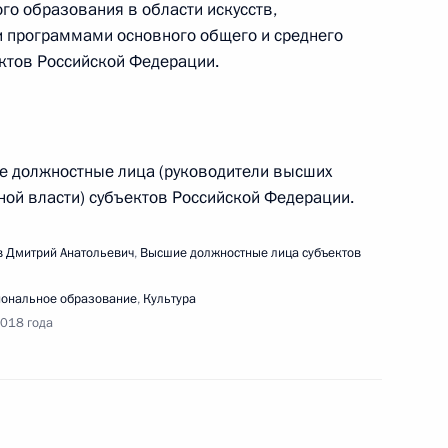
о образования в области искусств,
 программами основного общего и среднего
ктов Российской Федерации.
ершения работ по уничтожению химического
е должностные лица (руководители высших
ной власти) субъектов Российской Федерации.
едания президиума Госсовета
 Дмитрий Анатольевич
,
Высшие должностные лица субъектов
ональное образование
,
Культура
2018 года
правления государственным долгом субъектов