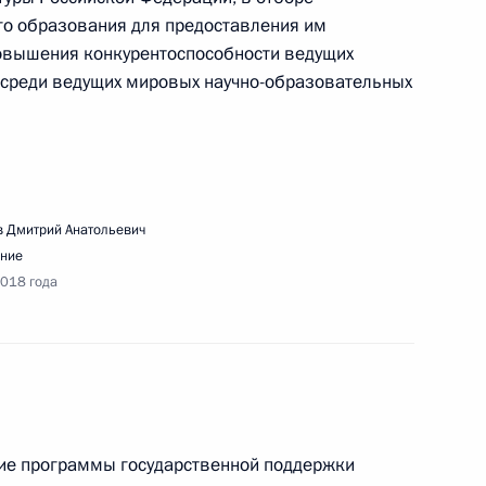
о образования для предоставления им
повышения конкурентоспособности ведущих
 среди ведущих мировых научно-образовательных
едания Совета по развитию гражданского
 Дмитрий Анатольевич
ние
2018 года
м проверки исполнения законодательства
улирования обращения с отходами
ние программы государственной поддержки