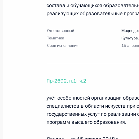
состава и обучающихся образователь
реализующих образовательные програ
25 октября 2017 года, среда
Ответственный
Перечень поручений по итогам зас
Медведев
Тематика
Культура
25 октября 2017 года, 18:30
15 поручений
Срок исполнения
15 апрел
Перечень поручений по итогам про
негативное воздействие на окруж
Пр-2692, п.1г ч.2
25 октября 2017 года, 18:00
12 поручений
учёт особенностей организации образ
специалистов в области искусств при
государственных услуг по реализации
Перечень поручений по итогам сов
программ высшего образования.
физической культуры и спорта и н
«Россия-2018»