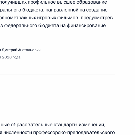
 получивших профильное высшее образование
рального бюджета, направленной на создание
ещания с членами Правительства
полнометражных игровых фильмов, предусмотрев
из федерального бюджета на финансирование
 Дмитрий Анатольевич
я 2018 года
ещания с членами Правительства
речи с национальной сборной «Ворлдскиллс»
нные образовательные стандарты изменений,
я численности профессорско-преподавательского