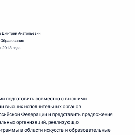
 Дмитрий Анатольевич
,
Образование
ещания по вопросу использования цифровых
я 2018 года
ии подготовить совместно с высшими
ещания с членами Правительства
и высших исполнительных органов
оссийской Федерации и представить предложения
ельных организаций, реализующих
граммы в области искусств и образовательные