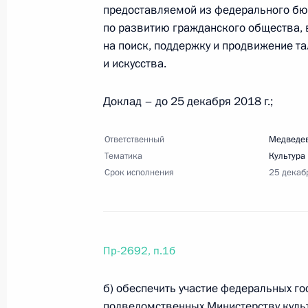
Перечень поручений по итогам выст
предоставляемой из федерального бюд
Железнодорожного съезда
по развитию гражданского общества, 
на поиск, поддержку и продвижение т
14 декабря 2017 года, 16:20
2 поручения
и искусства.
Доклад – до 25 декабря 2018 г.;
12 декабря 2017 года, вторник
Перечень поручений по итогам сов
Ответственный
Медведев
электроэнергетики
Тематика
Культура
Срок исполнения
25 декаб
12 декабря 2017 года, 14:00
6 поручений
2 декабря 2017 года, суббота
Пр-2692, п.1б
Перечень поручений по итогам зас
б) обеспечить участие федеральных г
по реализации Национальной страт
подведомственных Министерству культ