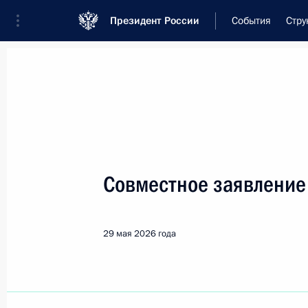
Президент России
События
Стру
Встреча с военнослужащими Во
26 июля 2026 года
Совместное заявление
Совещание с членами
20 часов
назад
29 мая 2026 года