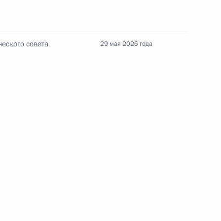
Телефонный разговор с командиром
ен
76-й гвардейской десантно-
еского совета
29 мая 2026 года
штурмовой дивизии ВДВ гвардии
полковником Абдулазизом
Шихабидовым
6 августа 2026 года, 20:50
Встреча с председателем Союза
театральных деятелей России
Владимиром Машковым
5 августа 2026 года, 19:00