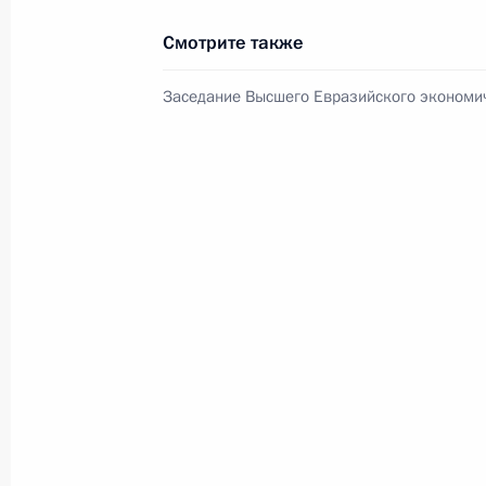
Смотрите также
Телефонный разговор
с Президентом ОАЭ Мухаммедом Б
Заседание Высшего Евразийского экономич
Заидом Аль Нахайяном
7 августа 2026 года, 12:50
Обращение к участникам VIII
Российско-Киргизского
экономического форума и XII
Российско-Киргизской
межрегиональной конференции
6 августа 2026 года, 09:00