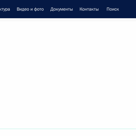
ктура
Видео и фото
Документы
Контакты
Поиск
енно-Морского Флота
 Совета Безопасности