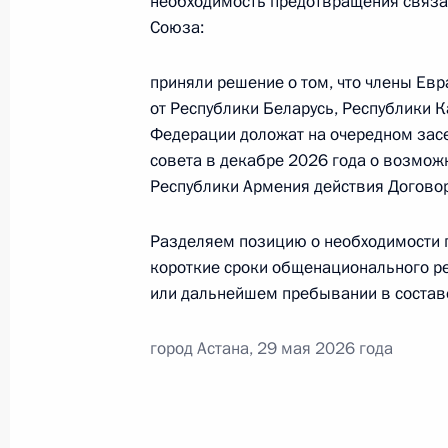
необходимость предотвращения связа
Президента в ДФО Юрием
Союза:
Трутневым
приняли решение о том, что члены Ев
6 августа 2026 года, 13:45
от Республики Беларусь, Республики 
Федерации доложат на очередном зас
совета в декабре 2026 года о возмож
Республики Армения действия Догово
Разделяем позицию о необходимости 
короткие сроки общенационального р
или дальнейшем пребывании в состав
город Астана, 29 мая 2026 года
Президент России