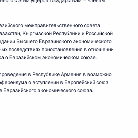
нного с этим ущерба государствам – членам
Памфиловой
разийского межправительственного совета
5 августа 2026 года, 18:15
Казахстан, Кыргызской Республики и Российской
едании Высшего Евразийского экономического
ных последствиях приостановления в отношении
ра о Евразийском экономическом союзе.
проведения в Республике Армения в возможно
еферендума о вступлении в Европейский союз
е Евразийского экономического союза.