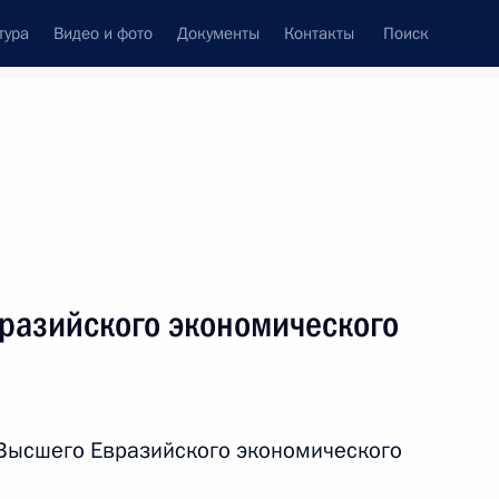
тура
Видео и фото
Документы
Контакты
Поиск
венный Совет
Совет Безопасности
Комиссии и советы
леграммы
Сведения о Президенте
май, 2026
ть следующие материалы
разийского экономического
руг добра» протоиереем
6
 Высшего Евразийского экономического