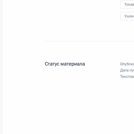
27–29 мая Владимир Путин посетит
Тока
с государственным визитом
Ушак
26 мая 2026 года, 17:00
Встреча с президентом РСПП Алек
26 мая 2026 года, 12:20
Москва, Кремль
Статус материала
Опублик
Дата пу
Текстов
25 мая, понедельник
Телефонный разговор с Королём Б
Аль Халифой
25 мая 2026 года, 13:50