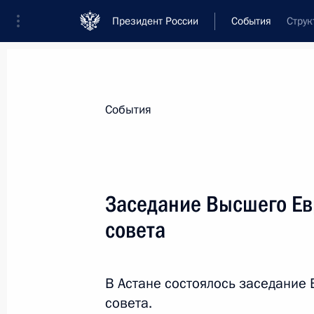
Президент России
События
Струк
Президент
Администрация
Государст
Новости
Стенограммы
Поездки
Те
События
Показа
Заседание Высшего Ев
совета
Встреча с руководителем фонда «К
Александром Ткаченко
1 июня 2026 года, 20:00
Москва, Кремль
В Астане состоялось заседание
совета.