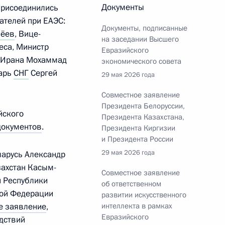
Документы
присоединились
о экономического форума
17
9м
ателей при ЕАЭС:
Документы, подписанные
иёев
, Вице-
на заседании Высшего
еса, Министр
Евразийского
и Ирана Мохаммад
экономического совета
тарь
СНГ
Сергей
29 мая 2026 года
нформации по итогам
3
25м
ров
Совместное заявление
Президента Белоруссии,
йского
Президента Казахстана,
документов
.
Президента Киргизии
и Президента России
29 мая 2026 года
ларусь Александр
ры
55
захстан Касым-
Совместное заявление
й Республики
об ответственном
кой Федерации
развитии искусственного
е заявление
,
интеллекта в рамках
Евразийского
дствий
ждународного форума
1
2м