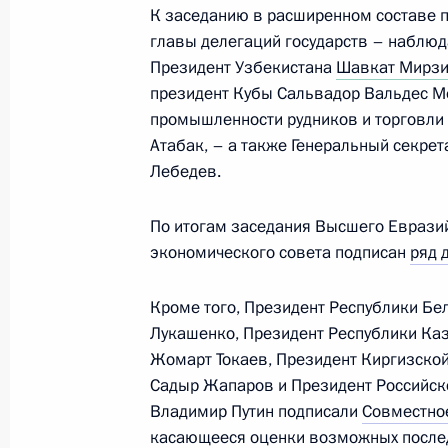
К заседанию в расширенном составе 
Пленарное заседание Евразийског
главы делегаций государств – наблюд
Президент Узбекистана
Шавкат Мирз
28 мая 2026 года, 19:50
Астана
президент Кубы Сальвадор Вальдес М
промышленности рудников и торговл
Атабак, – а также Генеральный секре
Заявления для средств массовой и
Лебедев.
российско-казахстанских перегово
28 мая 2026 года, 12:30
Астана
По итогам заседания Высшего Еврази
экономического совета подписан
ряд 
Кроме того, Президент Республики Бе
Российско-казахстанские перегово
Лукашенко, Президент Республики Ка
28 мая 2026 года, 12:15
Астана
Жомарт Токаев, Президент Киргизско
Садыр Жапаров и Президент Российс
Владимир Путин подписали
Совместно
касающееся оценки возможных после
Видеообращение к участникам Ме