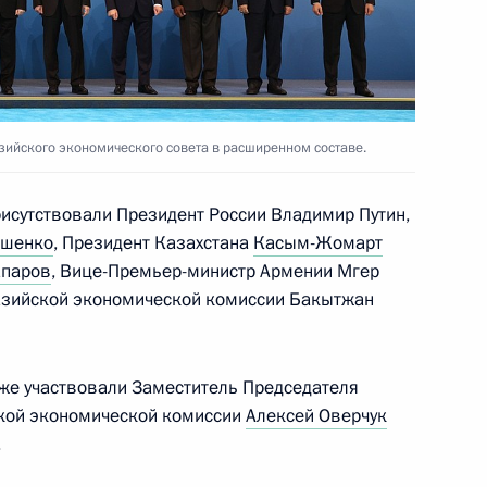
ы представителей СМИ
12
50м
ийского экономического совета в расширенном составе.
и Александром Лукашенко
3
рисутствовали Президент России Владимир Путин,
ашенко
, Президент Казахстана
Касым-Жомарт
паров
, Вице-Премьер-министр Армении Мгер
разийской экономической комиссии Бакытжан
экономического совета
31
кже участвовали Заместитель Председателя
ской экономической комиссии
Алексей Оверчук
.