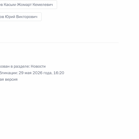
 Казахстан
ев Касым-Жомарт Кемелевич
ов Юрий Викторович
сандром Шохиным
10
ован в разделе:
Новости
бликации:
29 мая 2026 года, 16:20
ая версия
ахрейна Хамадом Бен Исой