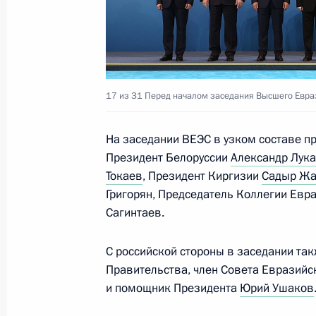
29 мая, пятница
Владимир Путин ответил на вопрос
29 мая 2026 года, 19:30
Астана
17 из 31
Перед началом заседания Высшего Евраз
Встреча с Президентом Белорусси
На заседании ВЕЭС в узком составе п
Президент Белоруссии
Александр Лук
29 мая 2026 года, 16:30
Астана
Токаев
, Президент Киргизии
Садыр Жа
Григорян, Председатель Коллегии Ев
Сагинтаев.
Заседание Высшего Евразийского 
29 мая 2026 года, 16:20
Астана
С российской стороны в заседании та
Правительства, член Совета Евразий
и помощник Президента
Юрий Ушаков
28 мая, четверг