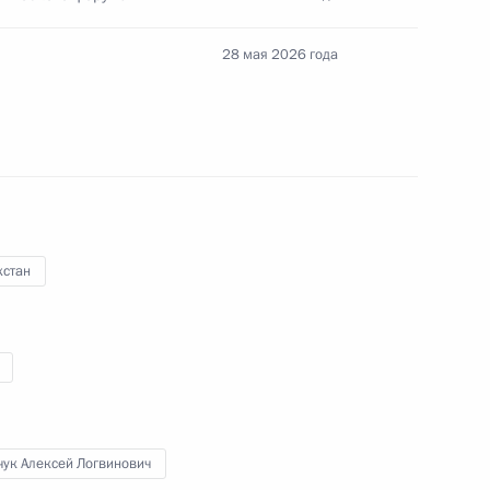
28 мая 2026 года
 с праздником Курбан-
хстан
 Евразии
чук Алексей Логвинович