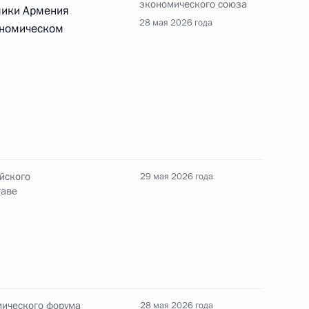
экономического союза
лики Армения
28 мая 2026 года
ономическом
ограничника
1
3м
йского
29 мая 2026 года
таве
н с государственным визитом
26
еля Правительства Дмитрием
4
мического форума
28 мая 2026 года