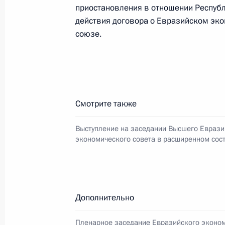
приостановления в отношении Респуб
по безопасности
действия договора о Евразийском эк
28 мая 2026 года, 10:00
союзе.
Видеообращение по случаю Дня п
28 мая 2026 года, 00:00
Смотрите также
Выступление на заседании Высшего Еврази
27 мая, среда
экономического совета в расширенном сос
Владимир Путин прибыл в Казахста
27 мая 2026 года, 17:45
Астана
Дополнительно
Встреча с Заместителем Председат
Пленарное заседание Евразийского эконо