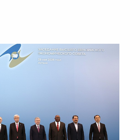
вам ребёнка Марией
5
и «Родительская слава»
34
28м
министром Армении Николом