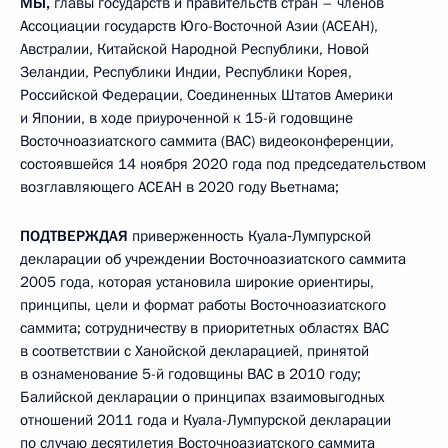
МЫ,
главы государств и правительств стран – членов
Ассоциации государств Юго-Восточной Азии (АСЕАН),
Австралии, Китайской Народной Республики, Новой
Зеландии, Республики Индии, Республики Корея,
Российской Федерации, Соединенных Штатов Америки
и Японии, в ходе приуроченной к 15-й годовщине
Восточноазиатского саммита (ВАС) видеоконференции,
состоявшейся 14 ноября 2020 года под председательством
возглавляющего АСЕАН в 2020 году Вьетнама;
ПОДТВЕРЖДАЯ
приверженность Куала‑Лумпурской
декларации об учреждении Восточноазиатского саммита
2005 года, которая установила широкие ориентиры,
принципы, цели и формат работы Восточноазиатского
саммита; сотрудничеству в приоритетных областях ВАС
в соответствии с Ханойской декларацией, принятой
в ознаменование 5-й годовщины ВАС в 2010 году;
Балийской декларации о принципах взаимовыгодных
отношений 2011 года и Куала-Лумпурской декларации
по случаю десятилетия Восточноазиатского саммита