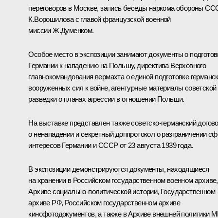
переговоров в Москве, запись беседы наркома обороны СС
К.Ворошилова с главой французской военной
миссии Ж.Думенком.
Особое место в экспозиции занимают документы о подготов
Германии к нападению на Польшу, директива Верховного
главнокомандования вермахта о единой подготовке германс
вооруженных сил к войне, агентурные материалы советской
разведки о планах агрессии в отношении Польши.
На выставке представлен также советско-германский догов
о ненападении и секретный доппротокол о разграничении сф
интересов Германии и СССР от 23 августа 1939 года.
В экспозиции демонстрируются документы, находящиеся
на хранении в Российском государственном военном архиве,
Архиве социально-политической истории, Государственном
архиве РФ, Российском государственном архиве
кинофотодокументов, а также в Архиве внешней политики 