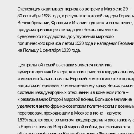
Экспозиция охватывает период со встречи в Мюнхене 29–
30 сентября 1938 года, в результате которой лидеры Германи
Великобритании, Франции и Италии подписали соглашение,
предусматривающее ликвидацию Чехословакии как
суверенного государства, до углубления мирового
политического кризиса летом 1939 года и нападения Герман
на Польшу 1 сентября 1939 года.
Центральной темой выставки является политика
«умиротворения» Гитлера, которая привела к кардинальном
изменению баланса сил на Европейском континенте в польз
нацистской Германии, к окончательному краху Версальской
системы международных отношений и в конечном итоге –
к развязыванию Второй мировой войны. Большое внимание
уделяется англо-франко-советским политическим и военны
переговорам, проходившим в Москве в июне – августе
1939 года, которые во многом предопределили расстановку 
в Европе к началу Второй мировой войны, рассказывается
об уклончивой позиции Великобритании и Франции в вопрос