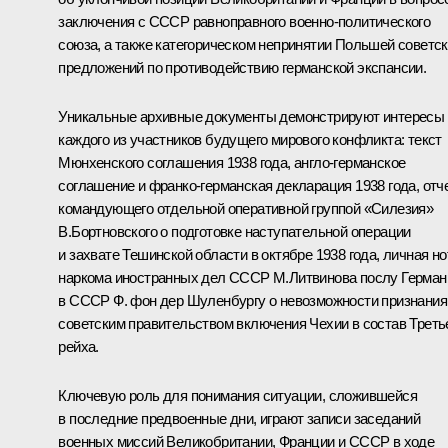
заключения с СССР равноправного военно-политического
союза, а также категорическом непринятии Польшей советс
предложений по противодействию германской экспансии.
Уникальные архивные документы демонстрируют интересы
каждого из участников будущего мирового конфликта: текст
Мюнхенского соглашения 1938 года, англо-германское
соглашение и франко-германская декларация 1938 года, отч
командующего отдельной оперативной группой «Силезия»
В.Бортновского о подготовке наступательной операции
и захвате Тешинской области в октябре 1938 года, личная но
наркома иностранных дел СССР М.Литвинова послу Герман
в СССР Ф. фон дер Шуленбургу о невозможности признания
советским правительством включения Чехии в состав Треть
рейха.
Ключевую роль для понимания ситуации, сложившейся
в последние предвоенные дни, играют записи заседаний
военных миссий Великобритании, Франции и СССР в ходе