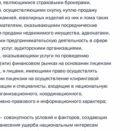
, являющимися страховыми брокерами,
 осуществляющими скупку, куплю-продажу
Телефонный разговор с командиром
камней, ювелирных изделий из них и лома таких
ен
76-й гвардейской десантно-
имателями, оказывающими посреднические
штурмовой дивизии ВДВ гвардии
ли-продажи недвижимого имущества, адвокатами,
полковником Абдулазизом
ми предпринимательскую деятельность в сфере
Шихабидовым
 услуг, аудиторскими организациями,
, оказывающими услуги по проведению
6 августа 2026 года, 20:50
 (или) финансовом рынках на основании лицензии
ы, и лицами, имеющими право осуществлять
ии лицензии на осуществление клиринговой
Встреча с председателем Союза
изации и специалисты, входящие в национальную
театральных деятелей России
организационного, координационного,
Владимиром Машковым
тивно-правового и информационного характера;
 – совокупность условий и факторов, создающих
нанесения ущерба национальным интересам
5 августа 2026 года, 19:00