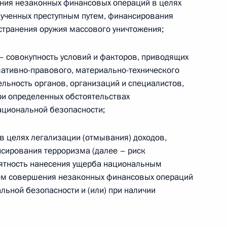
ния незаконных финансовых операций в целях
лученных преступным путем, финансирования
транения оружия массового уничтожения;
ической карте
– совокупность условий и факторов, приводящих
ативно-правового, материально-технического
ельность органов, организаций и специалистов,
ри определенных обстоятельствах
ациональной безопасности;
ссии
 в целях легализации (отмывания) доходов,
нсирования терроризма (далее – риск
Мария Львова-Белова
оятность нанесения ущерба национальным
ем совершения незаконных финансовых операций
посетила Свердловскую
льной безопасности и (или) при наличии
область
17 июля 2026 года, 18:00