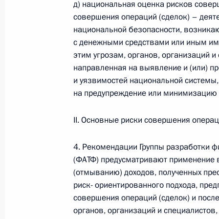
д) национальная оценка рисков совер
совершения операций (сделок) – деят
национальной безопасности, возникаю
с денежными средствами или иным им
этим угрозам, органов, организаций и
направленная на выявление и (или) п
и уязвимостей национальной системы,
на предупреждение или минимизацию 
II. Основные риски совершения опера
В России во исполнение поручения
4. Рекомендации Группы разработки 
Президента появится единый
(ФАТФ) предусматривают применение 
научно-методический центр
(отмыванию) доходов, полученных пре
по продвижению русского языка
риск- ориентированного подхода, пре
за рубежом
совершения операций (сделок) и посл
органов, организаций и специалистов,
14 июля 2026 года, 16:00