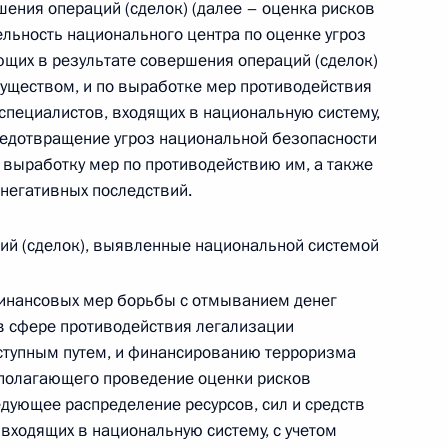
шения операций (сделок) (далее – оценка рисков
ельность национального центра по оценке угроз
щих в результате совершения операций (сделок)
уществом, и по выработке мер противодействия
 специалистов, входящих в национальную систему,
редотвращение угроз национальной безопасности
 выработку мер по противодействию им, а также
негативных последствий.
ций (сделок), выявленные национальной системой
Заседание межведомственной
финансовых мер борьбы с отмыванием денег
рабочей группы по повышению
в сфере противодействия легализации
эффективности сохранения объектов
ступным путем, и финансированию терроризма
культурного наследия, находящихся
дполагающего проведение оценки рисков
в неудовлетворительном состоянии
едующее распределение ресурсов, сил и средств
 входящих в национальную систему, с учетом
14 июля 2026 года, 15:00