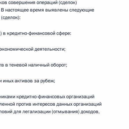
сков совершения операций (сделок)
е. В настоящее время выявлены следующие
(сделок):
Российско-китайская встреча
) в кредитно-финансовой сфере:
экономической деятельности;
8 июля 2026 года, 15:00
в в теневой наличный оборот;
енте России
 иных активов за рубеж;
дниками кредитно-финансовых организаций
ленной против интересов данных организаций
словий для легализации (отмывания) доходов,
Конституция Российской