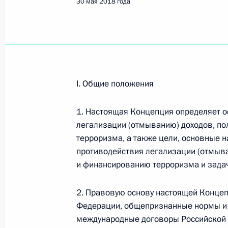
30 мая 2018 года
I. Общие положения
1. Настоящая Концепция определяет о
легализации (отмыванию) доходов, по
терроризма, а также цели, основные 
противодействия легализации (отмыва
и финансированию терроризма и задач
2. Правовую основу настоящей Концеп
Рабочая встреча с вице-
Федерации, общепризнанные нормы и
международные договоры Российской 
премьером – полпредом