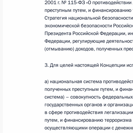
2001 г. № 115-ФЗ «О противодействии
Президента в ДФО Юрием
преступным путем, и финансированию 
Трутневым
Стратегия национальной безопасности
экономической безопасности Российск
6 августа 2026 года, 13:45
Президента Российской Федерации, и
Федерации, регулирующие деятельнос
(отмыванию) доходов, полученных пре
3. Для целей настоящей Концепции ис
а) национальная система противодейс
полученных преступным путем, и фина
система) – совокупность федеральных 
государственных органов и организац
в сфере противодействия легализации
путем, и финансированию терроризма 
Президент России
осуществляющими операции с денежн