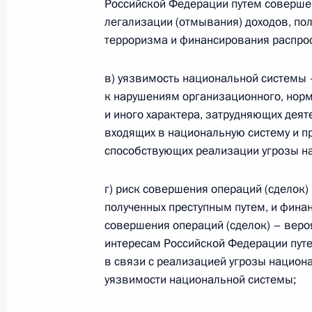
Российской Федерации путем соверше
легализации (отмывания) доходов, по
терроризма и финансирования распрос
События и поездки на географ
в) уязвимость национальной системы 
к нарушениям организационного, норм
и иного характера, затрудняющих деят
входящих в национальную систему и п
способствующих реализации угрозы н
Администрация Президента Ро
г) риск совершения операций (сделок)
полученных преступным путем, и фина
Руслан Эдельгериев посетил
совершения операций (сделок) – вер
интересам Российской Федерации пут
Азербайджан
в связи с реализацией угрозы национа
уязвимости национальной системы;
23 июля 2026 года, 19:00