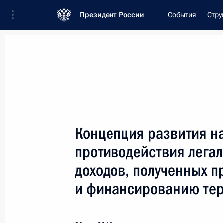
Президент России
События
Стру
Встреча с военнослужащими Во
26 июля 2026 года
Концепция развития н
Совещание с членами
противодействия лега
1 день
назад
доходов, полученных п
и финансированию те