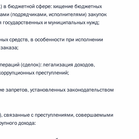
Федерации
к) в бюджетной сфере: хищение бюджетных
ами (подрядчиками, исполнителями) закупок
ия государственных и муниципальных нужд;
CONSTITUTION.KREMLIN.RU
х средств, в особенности при исполнении
 заказа;
Официальный портал
ераций (сделок): легализация доходов,
правовой информации
коррупционных преступлений;
ие запретов, установленных законодательством
PRAVO.GOV.RU
ные
Официальные
Правовая и
сетевые ресурсы
техническая
к), связанные с преступлениями, совершаемыми
ссии
Президента России
информация
рупного дохода:
Совет Федерации
MAX
О портале