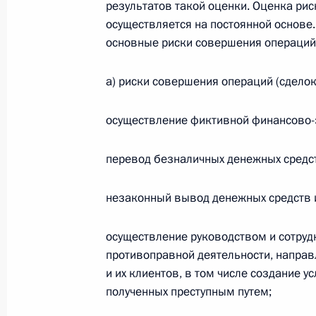
результатов такой оценки. Оценка ри
осуществляется на постоянной основ
основные риски совершения операций 
Семинар-совещание по развитию
экосистем цифровой экономики
а) риски совершения операций (сделок
и цифровых платформ
осуществление фиктивной финансово-
9 июля 2026 года, 17:00
перевод безналичных денежных средст
Комиссии и советы
при Презид
незаконный вывод денежных средств и
осуществление руководством и сотру
противоправной деятельности, направ
и их клиентов, в том числе создание у
полученных преступным путем;
Меры Правительства