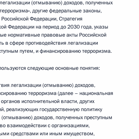
 легализации (отмыванию) доходов, полученных
Памфиловой
терроризма», другие федеральные законы,
 Российской Федерации, Стратегия
ой Федерации на период до 2030 года, указы
5 августа 2026 года, 18:15
ные нормативные правовые акты Российской
ть в сфере противодействия легализации
ступным путем, и финансированию терроризма.
пользуются следующие основные понятия:
твия легализации (отмыванию) доходов,
нсированию терроризма (далее – национальная
органов исполнительной власти, других
ий, реализующих государственную политику
 (отмыванию) доходов, полученных преступным
во взаимодействии с организациями,
ыми средствами или иным имуществом,