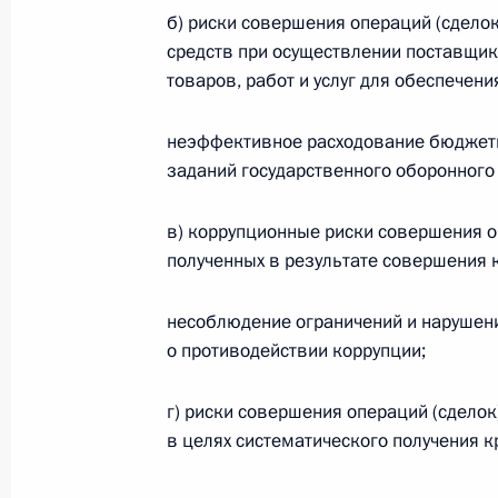
по повышению устойчивости
б) риски совершения операций (сдело
экономики и поддержке
средств при осуществлении поставщик
граждан в условиях санкций
товаров, работ и услуг для обеспечен
GOVERNMENT.RU
неэффективное расходование бюджетны
заданий государственного оборонного
Отправить письмо Президенту
в) коррупционные риски совершения оп
полученных в результате совершения 
несоблюдение ограничений и нарушен
о противодействии коррупции;
LETTERS.KREMLIN.RU
Разделы сайта
Информацион
Президента
ресурсы
г) риски совершения операций (сдело
России
Президента Ро
в целях систематического получения к
Правительство Российской
События
Президент России
Текущий ресурс