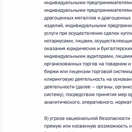
индивидуальными предпринимателями
индивидуальными предпринимателями,
Телефонный разговор
драгоценных металлов и драгоценных 
с Президентом ОАЭ Мухаммедом Б
изделий, индивидуальными предприн
Заидом Аль Нахайяном
услуги при осуществлении сделок куп
нотариусами, лицами, осуществляющи
оказания юридических и бухгалтерских
индивидуальными аудиторами, лицами
7 августа 2026 года, 12:50
организованных торгов на товарном и
биржи или лицензии торговой систем
клиринговую деятельность на основан
Обращение к участникам VIII
деятельности (далее – органы, орган
Российско-Киргизского
систему), посредством принятия мер 
экономического форума и XII
аналитического, оперативного, норма
Российско-Киргизской
межрегиональной конференции
б) угроза национальной безопасности
прямую или косвенную возможность 
6 августа 2026 года, 09:00