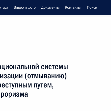
ктура
Видео и фото
Документы
Контакты
Поиск
енно-Морского Флота
ациональной системы
 Совета Безопасности
лизации (отмыванию)
реступным путем,
рроризма