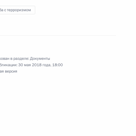
ба с терроризмом
ия (противодействия) на недружественные
государств
ован в разделе:
Документы
бликации:
30 мая 2018 года, 18:00
инге, клиринговой деятельности и центральном
ая версия
Жилищного кодекса