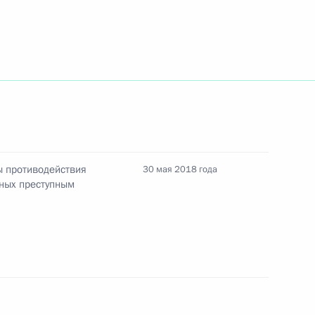
й Осетии
овационных научно-технологических центрах
ы противодействия
30 мая 2018 года
овных гарантиях прав ребёнка
нных преступным
лнительных страховых взносах