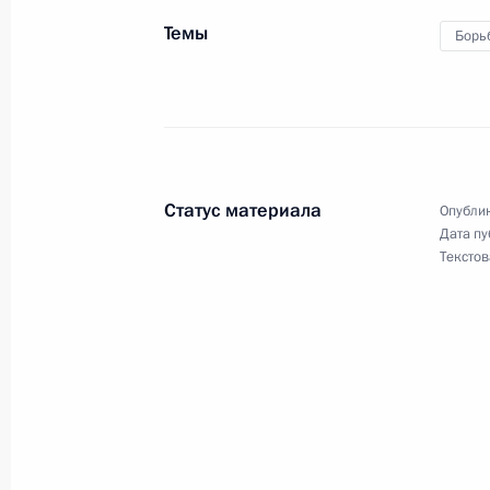
Темы
Борь
Подписан закон о мерах воздейств
действия США и иных иностранных 
4 июня 2018 года, 16:00
Статус материала
Опублик
Дата пу
Внесены изменения в закон о клир
Текстов
контрагенте
4 июня 2018 года, 15:20
Внесены изменения в статью 161 
4 июня 2018 года, 15:15