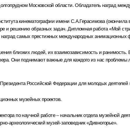
е Долгопрудном Московской области. Обладатель наград меж
нститута кинематографии имени С.А.Герасимова (окончила 
игре и решению образных задач. Дипломная работа «Мой с
 наград самых престижных международных анимационных 
шения близких людей, их взаимозависимость и ранимость. 
фера. Они поднимают важные для каждого из нас проблемы 
 Президента Российской Федерации для молодых деятелей к
ционных музейных проектов.
ектора по научной работе – начальник отдела музейной дея
рно-археологический музей-заповедник «Дивногорье».