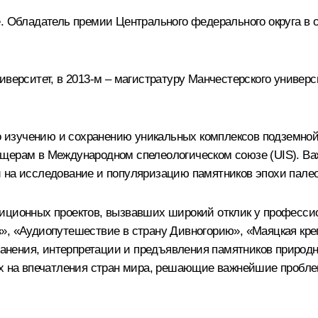
. Обладатель премии Центрального федерального округа в о
верситет, в 2013-м – магистратуру Манчестерского универси
 по изучению и сохранению уникальных комплексов подземно
щерам в Международном спелеологическом союзе (UIS). Важ
 на исследование и популяризацию памятников эпохи пале
зиционных проектов, вызвавших широкий отклик у професси
», «Аудиопутешествие в страну Дивногорию», «Маяцкая кре
нения, интерпретации и предъявления памятников природн
х на впечатления стран мира, решающие важнейшие проблем