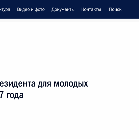
ктура
Видео и фото
Документы
Контакты
Поиск
енно-Морского Флота
езидента для молодых
 Совета Безопасности
7 года