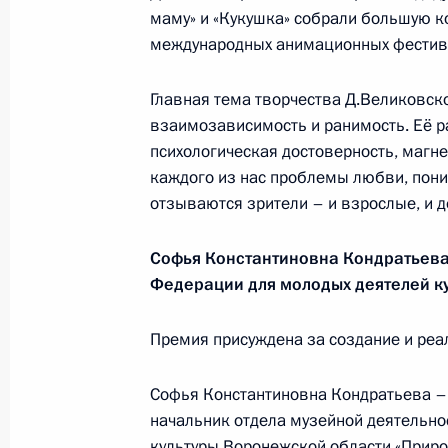
Президента в ДФО Юрием
маму» и «Кукушка» собрали большую 
международных анимационных фестив
Трутневым
6 августа 2026 года, 13:45
Главная тема творчества Д.Великовско
взаимозависимость и ранимость. Её р
психологическая достоверность, магн
каждого из нас проблемы любви, пони
отзываются зрители – и взрослые, и д
Софья Константиновна Кондратьева
Федерации для молодых деятелей ку
Премия присуждена за создание и ре
Софья Константиновна Кондратьева – 
Президент России
начальник отдела музейной деятельно
культуры Воронежской области «Приро