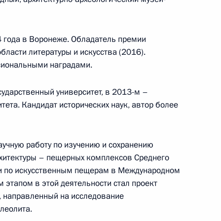
Телефонный разговор с командиром
ен
76-й гвардейской десантно-
 года в Воронеже. Обладатель премии
штурмовой дивизии ВДВ гвардии
бласти литературы и искусства (2016).
полковником Абдулазизом
сиональными наградами.
Шихабидовым
сударственный университет, в 2013-м –
6 августа 2026 года, 20:50
тета. Кандидат исторических наук, автор более
Встреча с председателем Союза
научную работу по изучению и сохранению
театральных деятелей России
хитектуры – пещерных комплексов Среднего
Владимиром Машковым
ии по искусственным пещерам в Международном
 этапом в этой деятельности стал проект
», направленный на исследование
леолита.
5 августа 2026 года, 19:00