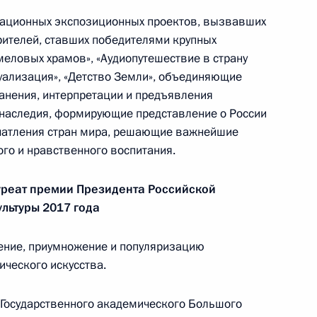
вационных экспозиционных проектов, вызвавших
рителей, ставших победителями крупных
ической карте
меловых храмов», «Аудиопутешествие в страну
уализация», «Детство Земли», объединяющие
анения, интерпретации и предъявления
 наследия, формирующие представление о России
ечатления стран мира, решающие важнейшие
го и нравственного воспитания.
ссии
уреат премии Президента Российской
льтуры 2017 года
Мария Львова-Белова
ение, приумножение и популяризацию
посетила Свердловскую
ического искусства.
область
17 июля 2026 года, 18:00
 Государственного академического Большого