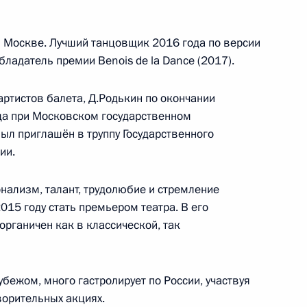
в Москве. Лучший танцовщик 2016 года по версии
ладатель премии Benois de la Dance (2017).
ртистов балета, Д.Родькин по окончании
ща при Московском государственном
ыл приглашён в труппу Государственного
ии.
нализм, талант, трудолюбие и стремление
Заседание межведомственной
015 году стать премьером театра. В его
рабочей группы по повышению
органичен как в классической, так
эффективности сохранения объектов
культурного наследия, находящихся
в неудовлетворительном состоянии
бежом, много гастролирует по России, участвуя
ворительных акциях.
14 июля 2026 года, 15:00