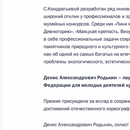
С.Кондратьевой разработан ряд инно
широкий отклик у профессионалов и з
События и поездки на географ
музейных конкурсов. Среди них «Лики 
Дивногорию», «Маяцкая крепость. Виз
в себе профессиональные задачи сохр
памятников природного и культурного
как об одной из самых богатых на вп
проблемы экологического, эстетическо
Администрация Президента Ро
Денис Александрович Родькин – ла
Федерации для молодых деятелей ку
Руслан Эдельгериев посетил
Премия присуждена за вклад в сохран
Азербайджан
достижений отечественного хореограф
23 июля 2026 года, 19:00
Денис Александрович Родькин
,
солист