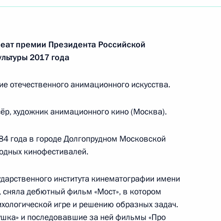
реат премии Президента Российской
льтуры 2017 года
ие отечественного анимационного искусства.
ёр, художник анимационного кино (Москва).
84 года в городе Долгопрудном Московской
родных кинофестивалей.
сударственного института кинематографии имени
), сняла дебютный фильм «Мост», в котором
Встреча с Председателем
ихологической игре и решению образных задач.
Центризбиркома Эллой
ушка» и последовавшие за ней фильмы «Про