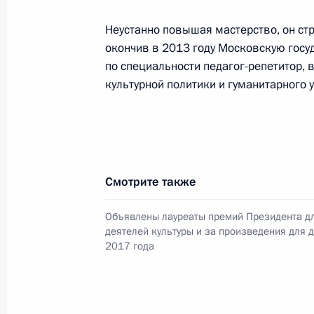
Неустанно повышая мастерство, он ст
окончив в 2013 году Московскую гос
Семинар-совещание по развитию
по специальности педагог-репетитор, 
экосистем цифровой экономики
культурной политики и гуманитарного
и цифровых платформ
9 июля 2026 года, 17:00
Смотрите также
Комиссии и советы
при Презид
Объявлены лауреаты премий Президента д
деятелей культуры и за произведения для 
2017 года
Меры Правительства