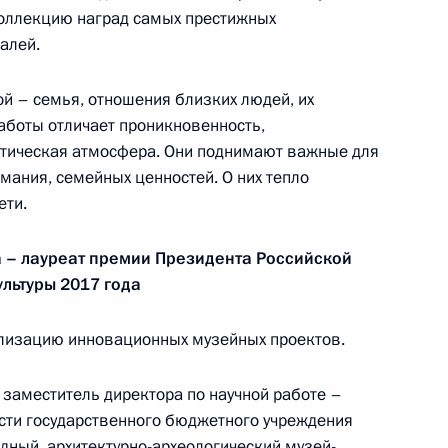
Памфиловой
коллекцию наград самых престижных
алей.
5 августа 2026 года, 18:15
й – семья, отношения близких людей, их
аботы отличает проникновенность,
етическая атмосфера. Они поднимают важные для
мания, семейных ценностей. О них тепло
ети.
 – лауреат премии Президента Российской
льтуры 2017 года
ализацию инновационных музейных проектов.
заместитель директора по научной работе –
сти государственного бюджетного учреждения
дный, архитектурно-археологический музей-