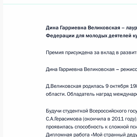
Дина Гарриевна Великовская – лау
Федерации для молодых деятелей ку
Премия присуждена за вклад в развит
Дина Гарриевна Великовская
–
режисс
Д.Великовская родилась 9 октября 19
области. Обладатель наград междуна
Будучи студенткой Всероссийского го
С.А.Герасимова (окончила в 2011 году
Рабочая встреча с вице-
проявилась способность к сложной пс
премьером – полпредом
Дипломная работа «Мой странный дед