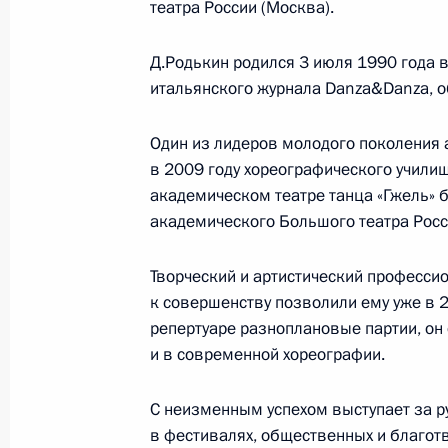
театра России (Москва).
Д.Родькин родился 3 июля 1990 года 
итальянского журнала Danza&Danza, об
Один из лидеров молодого поколения а
в 2009 году хореографического учили
академическом театре танца «Гжель» б
академического Большого театра Росс
Творческий и артистический профессио
В России во исполнение поручения
к совершенству позволили ему уже в 2
Президента появится единый
репертуаре разноплановые партии, он 
научно-методический центр
и в современной хореографии.
по продвижению русского языка
за рубежом
С неизменным успехом выступает за ру
в фестивалях, общественных и благот
14 июля 2026 года, 16:00