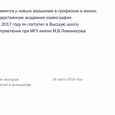
ремится к новым вершинам в профессии и жизни:
ударственную академию хореографии
Российско-китайская встреча
в 2017 году он поступил в Высшую школу
 управления при МГУ имени М.В.Ломоносова.
8 июля 2026 года, 15:00
енте России
ля молодых
19 марта 2018 года
детей и юношества
Конституция Российской