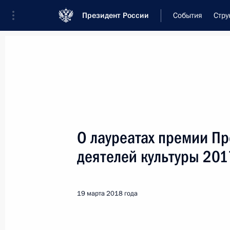
Президент России
События
Стру
Встреча с военнослужащими Во
26 июля 2026 года
О лауреатах премии Пр
Совещание с членами
деятелей культуры 201
11 часов
назад
19 марта 2018 года