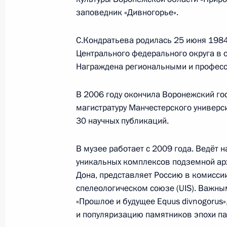
заповедник «Дивногорье».
Телефонный разговор
с Президентом ОАЭ Мухаммедом Б
С.Кондратьева родилась 25 июня 1984
Заидом Аль Нахайяном
Центрального федерального округа в о
Награждена региональными и профес
В 2006 году окончила Воронежский го
7 августа 2026 года, 12:50
магистратуру Манчестерского универси
30 научных публикаций.
Обращение к участникам VIII
В музее работает с 2009 года. Ведёт 
Российско-Киргизского
уникальных комплексов подземной ар
экономического форума и XII
Дона, представляет Россию в комисс
Российско-Киргизской
спелеологическом союзе (UIS). Важным
межрегиональной конференции
«Прошлое и будущее Equus divnogorus
и популяризацию памятников эпохи па
6 августа 2026 года, 09:00