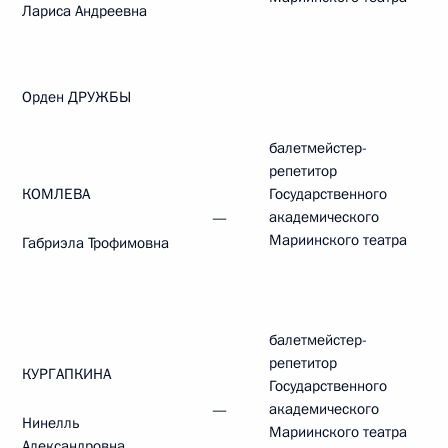
Лариса Андреевна
Орден ДРУЖБЫ
балетмейстер-
репетитор
КОМЛЕВА
Государственного
академического
—
Мариинского театра
Габриэла Трофимовна
балетмейстер-
репетитор
КУРГАПКИНА
Государственного
академического
—
Нинелль
Мариинского театра
Александровна