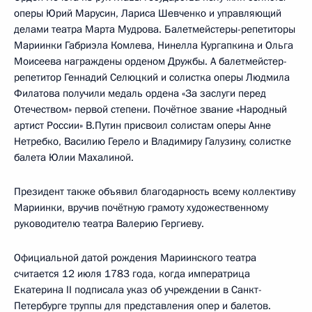
оперы Юрий Марусин, Лариса Шевченко и управляющий
делами театра Марта Мудрова. Балетмейстеры-репетиторы
Мариинки Габриэла Комлева, Нинелла Кургапкина и Ольга
Моисеева награждены орденом Дружбы. А балетмейстер-
репетитор Геннадий Селюцкий и солистка оперы Людмила
Филатова получили медаль ордена «За заслуги перед
Отечеством» первой степени. Почётное звание «Народный
артист России» В.Путин присвоил солистам оперы Анне
Нетребко, Василию Герело и Владимиру Галузину, солистке
балета Юлии Махалиной.
Президент также объявил благодарность всему коллективу
Мариинки, вручив почётную грамоту художественному
руководителю театра Валерию Гергиеву.
Официальной датой рождения Мариинского театра
считается 12 июля 1783 года, когда императрица
Екатерина II подписала указ об учреждении в Санкт-
Петербурге труппы для представления опер и балетов.