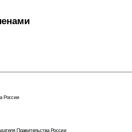
ленами
а России
дателя Правительства России