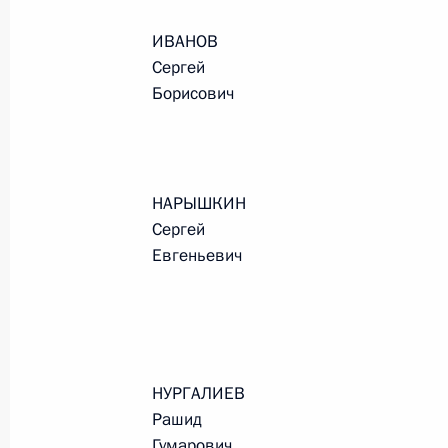
Президента в ДФО Юрием
ИВАНОВ
Трутневым
Сергей
6 августа 2026 года, 13:45
Борисович
НАРЫШКИН
Сергей
Евгеньевич
НУРГАЛИЕВ
Президент России
Рашид
Гумарович