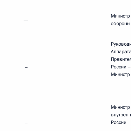
Памфиловой
Министр
—
обороны
5 августа 2026 года, 18:15
Руковод
Аппарат
Правите
России –
–
Министр
Министр
внутренн
России
–