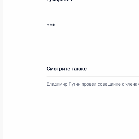
Телефонный разговор
с Президентом ОАЭ Мухаммедом Б
***
Заидом Аль Нахайяном
7 августа 2026 года, 12:50
Смотрите также
Владимир Путин провел совещание с члена
Обращение к участникам VIII
Российско-Киргизского
экономического форума и XII
Российско-Киргизской
межрегиональной конференции
6 августа 2026 года, 09:00