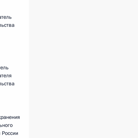
атель
льства
тель
ателя
льства
хранения
ьного
 России