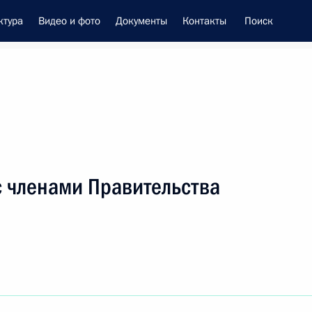
ктура
Видео и фото
Документы
Контакты
Поиск
енно-Морского Флота
с членами Правительства
 Совета Безопасности