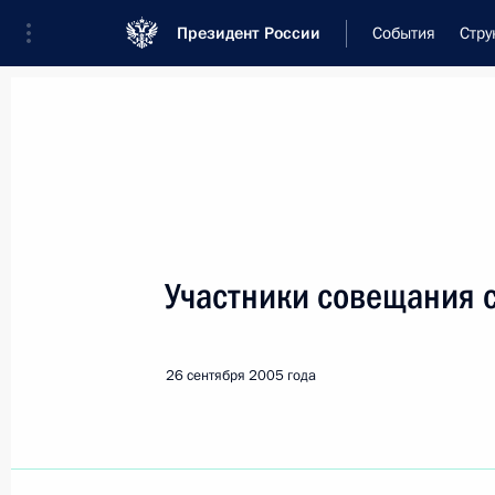
Президент России
События
Стру
Встреча с военнослужащими Во
26 июля 2026 года
Участники совещания 
Совещание с членами
1 день
назад
26 сентября 2005 года