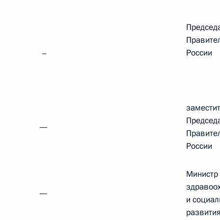
Председ
Правите
России
–
замести
Председ
—
Правите
России
Министр
здравоо
—
Встреча с Председателем
и социал
Центризбиркома Эллой
развития