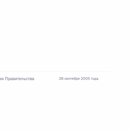
Телефонный разговор с командиром
ен
76-й гвардейской десантно-
штурмовой дивизии ВДВ гвардии
полковником Абдулазизом
Шихабидовым
6 августа 2026 года, 20:50
ми Правительства
26 сентября 2005 года
Встреча с председателем Союза
театральных деятелей России
Владимиром Машковым
5 августа 2026 года, 19:00