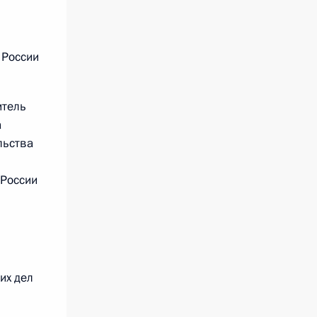
 России
итель
а
льства
 России
их дел