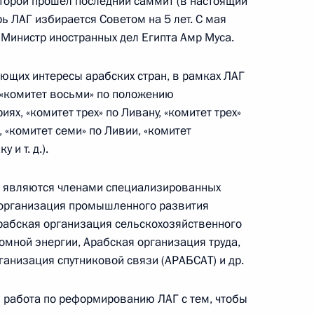
оторой прошел последний саммит (в настоящий
Центризбиркома Эллой
рь ЛАГ избирается Советом на 5 лет. С мая
 Министр иностранных дел Египта Амр Муса.
Памфиловой
5 августа 2026 года, 18:15
ющих интересы арабских стран, в рамках ЛАГ
«комитет восьми» по положению
х, «комитет трех» по Ливану, «комитет трех»
«комитет семи» по Ливии, «комитет
 и т. д.).
о являются членами специализированных
я организация промышленного развития
рабская организация сельскохозяйственного
омной энергии, Арабская организация труда,
ганизация спутниковой связи (АРАБСАТ) и др.
 работа по реформированию ЛАГ с тем, чтобы