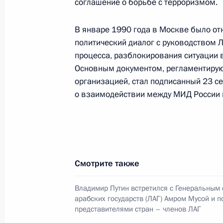
соглашение о борьбе с терроризмом.
научно-методический центр
по продвижению русского языка
В январе 1990 года в Москве было от
за рубежом
политический диалог с руководством 
14 июля 2026 года, 16:00
процесса, разблокирования ситуации 
Основным документом, регламентиру
организацией, стал подписанный 23 с
о взаимодействии между МИД России 
Семинар-совещание по развитию
экосистем цифровой экономики
и цифровых платформ
9 июля 2026 года, 17:00
Смотрите также
Комиссии и советы
при Презид
Владимир Путин встретился с Генеральным
арабских государств (ЛАГ) Амром Мусой и 
представителями стран – членов ЛАГ