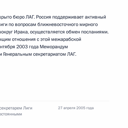
ребёнка в 2025 году
крыто бюро ЛАГ. Россия поддерживает активный
Лиги по вопросам ближневосточного мирного
14 июля 2026 года, 10:00
вокруг Ирака, осуществляется обмен посланиями.
ющим отношения с этой межарабской
ентября 2003 года Меморандум
и Генеральным секретариатом ЛАГ.
Российско-китайская встреча
8 июля 2026 года, 15:00
енте России
 секретарем Лиги
27 апреля 2005 года
постоянными