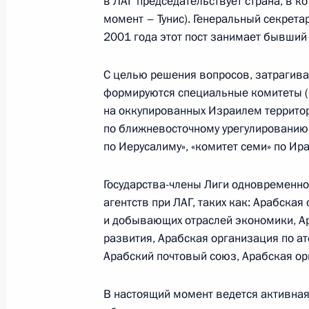
в ЛАГ председательствует страна, в к
Министерства обороны
момент – Тунис). Генеральный секрета
2001 года этот пост занимает бывший
5 августа 2026 года, 12:40
С целью решения вопросов, затрагива
формируются специальные комитеты (
на оккупированных Израилем территория
по ближневосточному урегулированию, 
по Иерусалиму», «комитет семи» по Ираку
Государства-члены Лиги одновременн
агентств при ЛАГ, таких как: Арабска
и добывающих отраслей экономики, А
развития, Арабская организация по ат
Арабский почтовый союз, Арабская ор
Президент России
В настоящий момент ведется активная