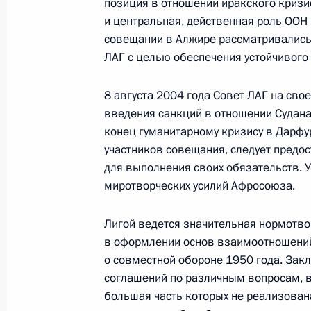
позиция в отношении иракского кризи
и центральная, действенная роль ООН
совещании в Алжире рассматривалис
ЛАГ с целью обеспечения устойчивого 
23 июля 2026 года, 19:00
8 августа 2004 года Совет ЛАГ на св
введения санкций в отношении Судана
конец гуманитарному кризису в Дарфу
участников совещания, следует предос
для выполнения своих обязательств. 
миротворческих усилий Афросоюза.
Лигой ведется значительная нормотв
в оформлении основ взаимоотношений 
о совместной обороне 1950 года. Зак
соглашений по различным вопросам, 
В России во исполнение поручения
большая часть которых не реализован
Президента появится единый