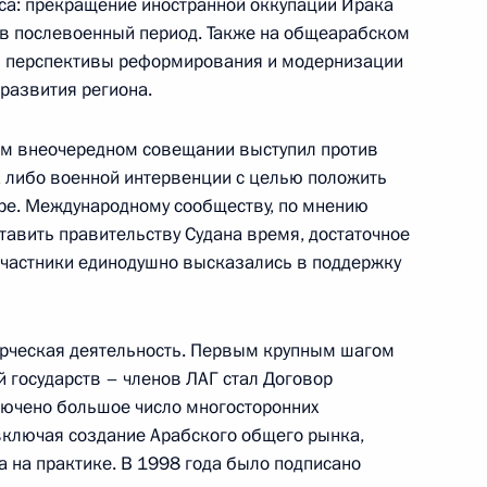
са: прекращение иностранной оккупации Ирака
в неудовлетворительном
 в послевоенный период. Также на общеарабском
состоянии
ь перспективы реформирования и модернизации
развития региона.
14 июля 2026 года, 15:00
оем внеочередном совещании выступил против
 либо военной интервенции с целью положить
ре. Международному сообществу, по мнению
тавить правительству Судана время, достаточное
Участники единодушно высказались в поддержку
орческая деятельность. Первым крупным шагом
государств – членов ЛАГ стал Договор
лючено большое число многосторонних
включая создание Арабского общего рынка,
Представлен доклад о деятельности
а на практике. В 1998 года было подписано
Уполномоченного по правам