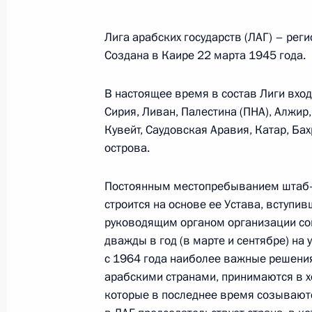
Лига арабских государств (ЛАГ) – ре
Создана в Каире 22 марта 1945 года.
В настоящее время в состав Лиги входя
Сирия, Ливан, Палестина (ПНА), Алжир
Кувейт, Саудовская Аравия, Катар, Ба
острова.
Постоянным местопребыванием штаб-к
строится на основе ее Устава, вступи
руководящим органом организации сог
дважды в год (в марте и сентябре) на
с 1964 года наиболее важные решени
арабскими странами, принимаются в х
которые в последнее время созывают
Встреча с руководством