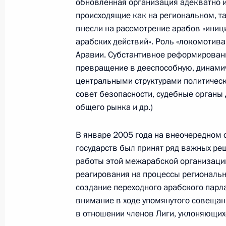
обновленная организация адекватно и
происходящие как на региональном, та
внесли на рассмотрение арабов «иниц
Телефонный разговор с командир
арабских действий». Роль «локомотива»
76-й гвардейской десантно-
Аравии. Субстантивное реформировани
штурмовой дивизии ВДВ гвардии
превращение в дееспособную, динами
полковником Абдулазизом
центральными структурами политическ
Шихабидовым
совет безопасности, судебные органы
6 августа 2026 года, 20:50
общего рынка и др.)
В январе 2005 года на внеочередном 
Встреча с председателем Союза
государств был принят ряд важных р
работы этой межарабской организации
театральных деятелей России
реагирования на процессы региональн
Владимиром Машковым
создание переходного арабского парла
5 августа 2026 года, 19:00
внимание в ходе упомянутого совеща
в отношении членов Лиги, уклоняющих