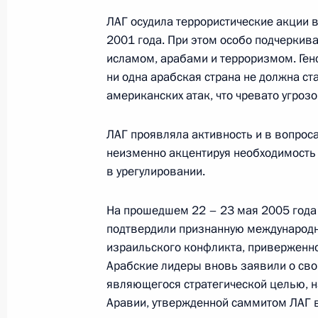
События и поездки на географ
ЛАГ осудила террористические акции 
2001 года. При этом особо подчеркив
исламом, арабами и терроризмом. Генс
ни одна арабская страна не должна с
американских атак, что чревато угроз
Администрация Президента Ро
ЛАГ проявляла активность и в вопрос
неизменно акцентируя необходимость
в урегулировании.
Руслан Эдельгериев посетил
На прошедшем 22 – 23 мая 2005 года
Азербайджан
подтвердили признанную международн
израильского конфликта, приверженно
Арабские лидеры вновь заявили о сво
являющегося стратегической целью, н
Аравии, утвержденной саммитом ЛАГ в