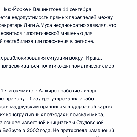
ической карте
в Нью-Йорке и Вашингтоне 11 сентября
ается недопустимость прямых параллелей между
екретарь Лиги А.Муса неоднократно заявлял, что
тановиться гипотетической мишенью для
ой дестабилизации положения в регионе.
ссии
ах разблокирования ситуации вокруг Ирака,
 придерживаться политико-дипломатических мер
Заседание межведомственной
 17-м саммите в Алжире арабские лидеры
рабочей группы
о-правовую базу урегулирования арабо-
по повышению эффективности
сть мадридским принципам и «дорожной карте».
сохранения объектов
их конструктивных подходах к поискам мира,
культурного наследия,
а основе известной инициативы Саудовской
 Бейруте в 2002 года. Не претерпела изменений
находящихся