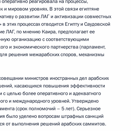
 оперативно реагировала на процессы,
к и мировом уровнях. В этой связи египтяне
иативу о развитии ЛАГ и активизации совместных
ом
Обращение к участникам VIII
 в этих процессах отводится Египту и Саудовской
Российско-Киргизского
е ЛАГ, по мнению Каира, предполагает ее
экономического форума и XII
чную организацию с соответствующими
Российско-Киргизской
ого и экономического партнерства (парламент,
межрегиональной конференции
 для решения межарабских споров, механизмы
6 августа 2026 года, 09:00
совещании министров иностранных дел арабских
Встреча с врио губернатора
ешений, касающихся повышения эффективности
 с целью более оперативного и адекватного
Белгородской области Александром
ого и международного уровней. Утверждено
Шуваевым
мента (срок полномочий – 5 лет). Серьезное
5 августа 2026 года, 16:40
ния было уделено вопросам штрафных санкций
ся от выполнения решений арабских саммитов.