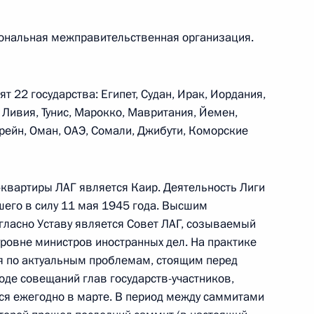
гиональная межправительственная организация.
т 22 государства: Египет, Судан, Ирак, Иордания,
, Ливия, Тунис, Марокко, Мавритания, Йемен,
хрейн, Оман, ОАЭ, Сомали, Джибути, Коморские
вартиры ЛАГ является Каир. Деятельность Лиги
вшего в силу 11 мая 1945 года. Высшим
ласно Уставу является Совет ЛАГ, созываемый
 уровне министров иностранных дел. На практике
я по актуальным проблемам, стоящим перед
оде совещаний глав государств-участников,
ся ежегодно в марте. В период между саммитами
Встреча с Председателем