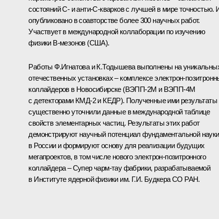
состояний С- и анти-С-кварков с лучшей в мире точностью. 
опубликовано в соавторстве более 300 научных работ.
Участвует в международной коллаборации по изучению
физики B-мезонов (США).
Работы Ф.Игнатова и К.Тодышева выполнены на уникальны
отечественных установках – комплексе электрон-позитронн
коллайдеров в Новосибирске (ВЭПП-2М и ВЭПП-4М
с детекторами КМД-2 и КЕДР). Полученные ими результаты
существенно уточнили данные в международной таблице
свойств элементарных частиц. Результаты этих работ
демонстрируют научный потенциал фундаментальной наук
в России и формируют основу для реализации будущих
мегапроектов, в том числе нового электрон-позитронного
коллайдера – Супер чарм-тау фабрики, разрабатываемой
в Институте ядерной физики им. Г.И. Будкера СО РАН.