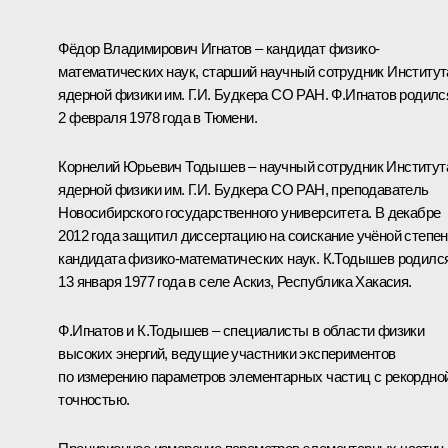
Фёдор Владимирович Игнатов
– кандидат физико-
математических наук, старший научный сотрудник Институт
ядерной физики им. Г.И. Будкера СО РАН. Ф.Игнатов родилс
2 февраля 1978 года в Тюмени.
Корнелий Юрьевич Тодышев
– научный сотрудник Институт
ядерной физики им. Г.И. Будкера СО РАН, преподаватель
Новосибирского государственного университета. В декабре
2012 года защитил диссертацию на соискание учёной степе
кандидата физико-математических наук. К.Тодышев родилс
13 января 1977 года в селе Аскиз, Республика Хакасия.
Ф.Игнатов и К.Тодышев – специалисты в области физики
высоких энергий, ведущие участники экспериментов
по измерению параметров элементарных частиц с рекордно
точностью.