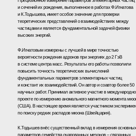
Прецизионное измерение параметров элементарных частиц
и сечений их рождения, выполненное в работах Ф.Игнатова
и К.Тодышева, имеет особое значение для проверки
теоретических представлений о взаимодействиях между
частицами и является фундаментальной задачей физики
высоких энергий.
Ф.Игнатовым измерены с лучшей в мире точностью
вероятности рождения адронов при энергиях до 2 ГэВ
в системе центра масс. Результаты его работы позволили
повысить точность теоретических вычислений
фундаментальных параметров элементарных частиц
и констант их взаимодействий. Он автор и соавтор более 50
научных работ. Принимал активное участие в международн
проекте по измерению аномального магнитного момента мюо
(США). В настоящее время является участником экспериме
по поиску редких распадов мюона (Швейцария).
К.Тодышев внёс существенный вклад в измерения основны
параметров семейства очарованных мезонов – связанных