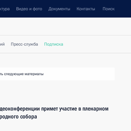
ктура
Видео и фото
Документы
Контакты
Поиск
фий
Пресс-служба
Подписка
ть следующие материалы
идеоконференции примет участие в пленарном
ародного собора