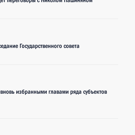
дёт переговоры с Николом Пашиняном
седание Государственного совета
с вновь избранными главами ряда субъектов