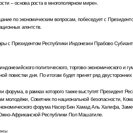
сти – основа роста в многополярном мире».
ещание по экономическим вопросам, побеседует с Президент
ционных агентств.
воры с Президентом Республики Индонезии
Прабово Субиант
ндонезийского политического, торгово-экономического и гу
ой повестки дня. По итогам будет принят ряд двусторонних
ии форума, в рамках которого также выступят Президент Р
ам молодёжи, Советник по национальной безопасности, Ком
о экономического форума Насер Бен Хамад Аль Халифа, Заме
Южно-Африканской Республики Пол Машатиле.
онсы