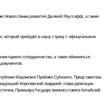
ом Нового банка развития
Дилмой Роуссефф
, а также
о
, который прибудет в нашу страну с официальным
манитарного сотрудничества, а также обменяться
 документов.
еспублики Индонезии Прабово Субианто, Представитель
андующий Королевской гвардией, глава делегации
ститель Премьера Государственного совета Китайской