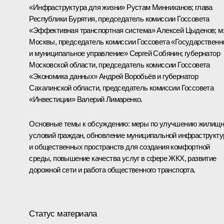
«Инфраструктура для жизни»
Рустам Минниханов
; глава
Республики Бурятия, председатель комиссии Госсовета
«Эффективная транспортная система»
Алексей Цыденов
; 
Москвы, председатель комиссии Госсовета «Государственн
и муниципальное управление»
Сергей Собянин
; губернатор
Московской области, председатель комиссии Госсовета
«Экономика данных»
Андрей Воробьёв
и губернатор
Сахалинской области, председатель комиссии Госсовета
«Инвестиции»
Валерий Лимаренко
.
Основные темы к обсуждению: меры по улучшению жилищ
условий граждан, обновление муниципальной инфраструкт
и общественных пространств для создания комфортной
среды, повышение качества услуг в сфере ЖКХ, развитие
дорожной сети и работа общественного транспорта.
Статус материала