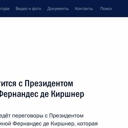
ктура
Видео и фото
Документы
Контакты
Поиск
фий
Пресс-служба
Подписка
ть следующие материалы
тится с Президентом
Фернандес де Киршнер
ное заседание Совета по межнациональным
языку
едёт переговоры с Президентом
иной Фернандес де Киршнер, которая