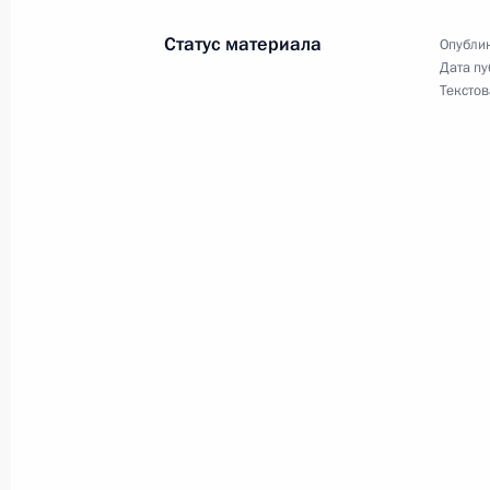
Президент посетит Санкт-Петербург
Статус материала
Опублик
Дата пу
Текстов
24 апреля 2015 года
Владимир Путин посетит Ереван
23 апреля 2015 года
Владимир Путин встретится с През
Киршнер