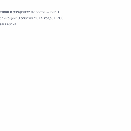
ован в разделах:
Новости
,
Анонсы
бликации:
8 апреля 2015 года, 15:00
ая версия
идентом Аргентины Кристиной Фернандес де