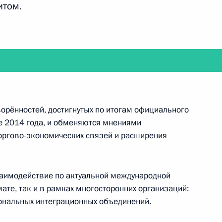
итом.
на с Президентом Абхазии Раулем Хаджимбой
ворённостей, достигнутых по итогам официального
ле 2014 года, и обменяются мнениями
праздничных мероприятиях в ознаменование 70-
оргово-экономических связей и расширения
нной войне
заимодействие по актуальной международной
ате, так и в рамках многосторонних организаций:
иональных интеграционных объединений.
мониторингу достижения целевых показателей