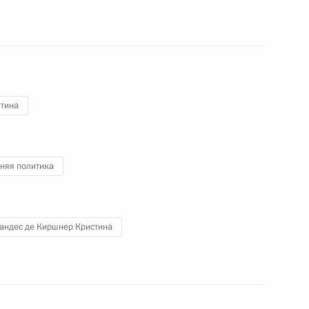
ия России
нтина
рой Труда Российской Федерации»
няя политика
е с членами Правительства
андес де Киршнер Кристина