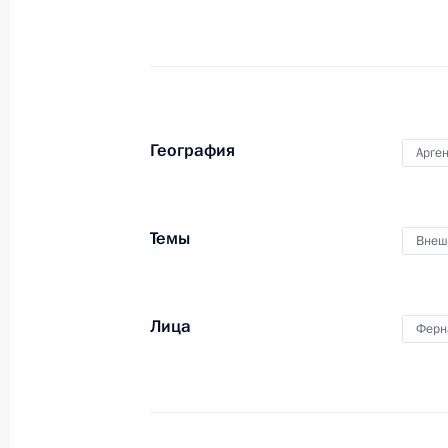
социально-экономического развит
1 мая 2015 года
География
Арге
Владимир Путин вручит медали «Ге
Темы
Внеш
29 апреля 2015 года
Владимир Путин проведёт совещани
Лица
Ферн
27 − 28 апреля 2015 года