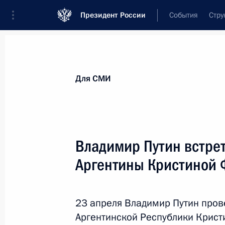
Президент России
События
Стру
Для СМИ
Анонсы
Аккредитация
Банк фотогра
Для СМИ
Показа
Владимир Путин встре
Аргентины Кристиной 
19 мая 2015 года
Владимир Путин проведёт совмест
отношениям и Совета по русскому 
23 апреля Владимир Путин пров
Аргентинской Республики Крист