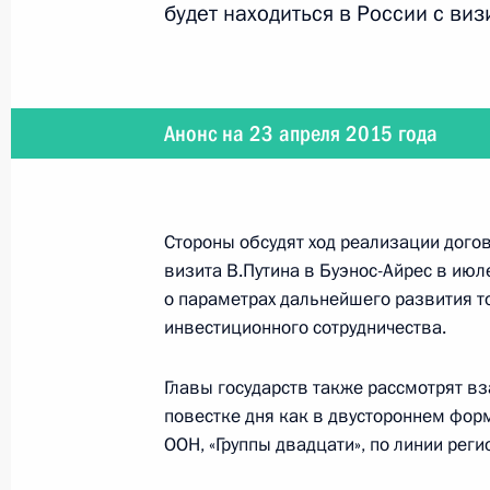
будет находиться в России с виз
15 мая 2015 года
Состоится встреча Владимира Пути
Анонс на 23 апреля 2015 года
8 − 9 мая 2015 года
Стороны обсудят ход реализации дого
визита В.Путина в Буэнос-Айрес в ию
Владимир Путин примет участие в 
о параметрах дальнейшего развития т
летия Победы в Великой Отечестве
инвестиционного сотрудничества.
Главы государств также рассмотрят в
повестке дня как в двустороннем форм
7 мая 2015 года
ООН, «Группы двадцати», по линии рег
Состоится заседание Комиссии по 