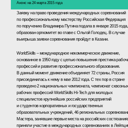
Анонс на 24 марта 2015 года
Заявку на право проведения международных соревнований
по профессиональному мастерству Российская Федерация
по поручению Владимира Путина подала в январе 2015 года,
образован оргкомитет во главе с Ольгой Голодец. В случае
выигрыша заявки соревнования пройдут в Казани.
WorldSkills – международное некоммерческое движение,
основанное в 1950 году с целью повышения престижа рабоч
профессий и развития профессионального образования.
В данный момент движение объединяет 72 страны, Россия
присоединилась к нему в мае 2012 года. С тех пор в стране
проведено 2 национальных чемпионата, чемпионат сквозны
рабочих профессий WorldSkills Hi-Tech для молодых
специалистов крупнейших российских предприятий
и студентов корпоративных и государственных
образовательных учреждений, 46 региональных соревнован
Мастера, занявшие первые места на российских состязания
приняли участие в международных соревнованиях в Лейпци