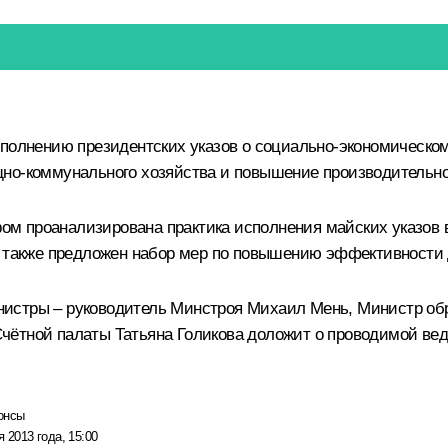
сполнению президентских указов о социально-экономическо
щно-коммунального хозяйства и повышение производительно
ором проанализирована практика исполнения майских указов
а также предложен набор мер по повышению эффективности 
нистры – руководитель Минстроя
Михаил Мень
, Министр о
Счётной палаты
Татьяна Голикова
доложит о проводимой вед
онсы
я 2013 года, 15:00