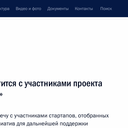
ктура
Видео и фото
Документы
Контакты
Поиск
фий
Пресс-служба
Подписка
ть следующие материалы
ится с участниками проекта
»
вопросам использования средств Фонда
речу с участниками стартапов, отобранных
иатив для дальнейшей поддержки