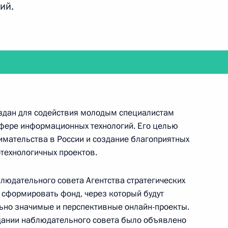
ий.
никами проекта «Стартапы в интернете»
оздан для содействия молодым специалистам
фере информационных технологий. Его целью
праздновании Дня народного единства
имательства в России и создание благоприятных
технологичных проектов.
людательного совета Агентства стратегических
сформировать фонд, через который будут
ителями Всемирных игр боевых искусств
ьно значимые и перспективные онлайн-проекты.
дании наблюдательного совета было объявлено