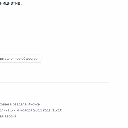
инициатив.
 заседание Совета по противодействию
рмационное общество
оры с Президентом Эквадора Рафаэлем Корреа
ован в разделе:
Анонсы
бликации:
4 ноября 2013 года, 15:10
ая версия
осударственные награды