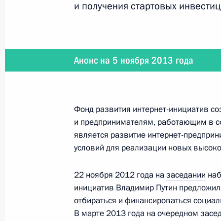
и получения стартовых инвестиц
5 ноября 2013 года
Владимир Путин встретится с участ
Анонс на 5 ноября 2013 года
4 ноября 2013 года
Фонд развития интернет-инициатив с
и предпринимателям, работающим в с
Владимир Путин примет участие в 
является развитие интернет-предприн
условий для реализации новых высоко
22 ноября 2012 года на
заседании
наб
31 октября 2013 года
инициатив Владимир Путин предложил 
Владимир Путин встретится с побед
отбираться и финансироваться социал
В марте 2013 года на очередном засе