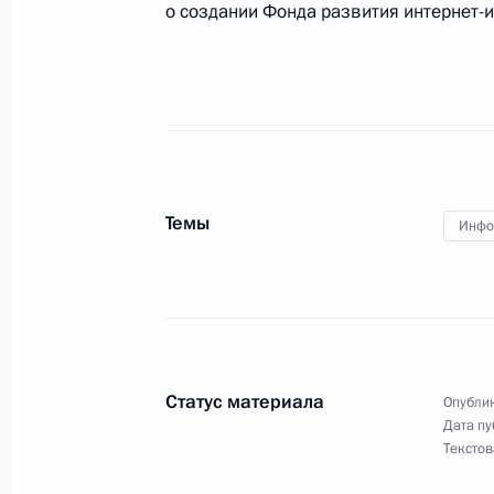
о создании Фонда развития интернет-
30 октября 2013 года
В Кремле Владимир Путин проведёт
коррупции
Темы
Инфо
29 октября 2013 года
Владимир Путин проведёт перегов
Статус материала
Опублик
Дата пу
29 октября 2013 года
Текстов
В Кремле Владимир Путин вручит г