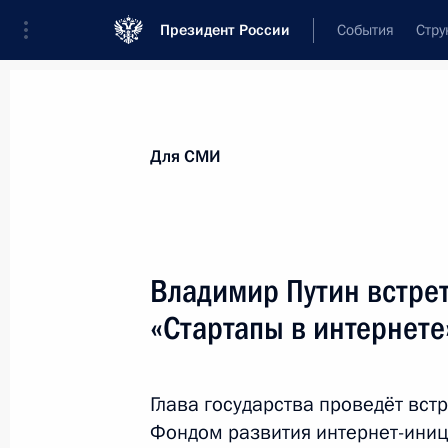
Президент России
События
Стру
Для СМИ
Анонсы
Аккредитация
Банк фотогра
Для СМИ
Показа
Владимир Путин встрет
«Стартапы в интернете
6 ноября 2013 года
Президент проведёт совещание по 
национального благосостояния
Глава государства проведёт вст
Фондом развития интернет-иниц