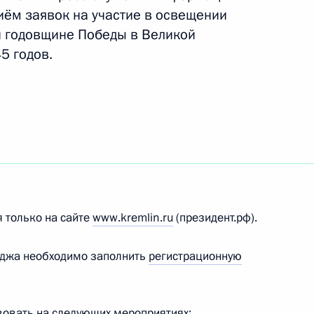
иём заявок на участие в освещении
й годовщине Победы в Великой
5 годов.
в на освещение мероприятий, посвящённых 81-й
ественной войне 1941–1945 годов
 только на сайте
www.kremlin.ru
(президент.рф).
тов на освещение мероприятий, посвящённых
 Отечественной войне 1941–1945 годов
йджа необходимо заполнить
регистрационную
вовать на следующих мероприятиях: