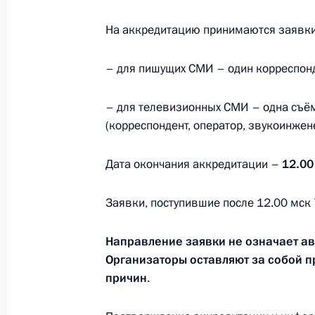
Завершена аккредитация журналис
78-й годовщине Победы в Великой
На аккредитацию принимаются заявки 
12 апреля 2023 года, 12:00
– для пишущих СМИ – один корреспонд
– для телевизионных СМИ – одна съём
29 апреля 2022 года, пятница
(корреспондент, оператор, звукоинже
Опубликован список журналистов, 
посвящённых 77-й годовщине Побе
Дата окончания аккредитации –
12.00
29 апреля 2022 года, 15:00
Заявки, поступившие после 12.00 мск 
Направление заявки не означает а
12 апреля 2022 года, вторник
Организаторы оставляют за собой п
причин
.
Завершена аккредитация журналис
77-й годовщине Победы в Великой