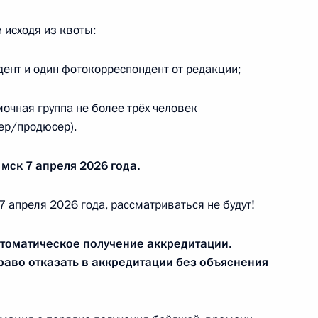
тов на освещение мероприятий, посвящённых
 Отечественной войне 1941–1945 годов
исходя из квоты:
ент и один фотокорреспондент от редакции;
очная группа не более трёх человек
нер/продюсер).
аккредитованных для освещения мероприятий,
ды в Великой Отечественной войне
 мск 7 апреля 2026 года.
7 апреля 2026 года, рассматриваться не будут!
втоматическое получение аккредитации.
раво отказать в аккредитации без объяснения
тов на освещение мероприятий, посвящённых
 Отечественной войне 1941–1945 годов