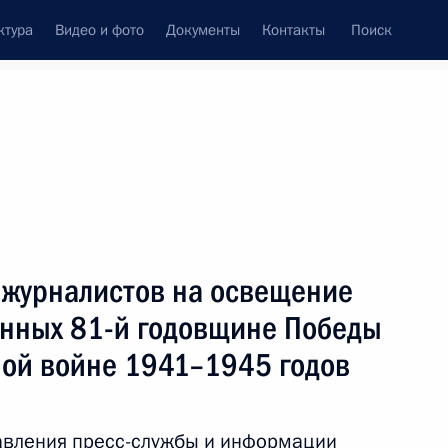
ктура
Видео и фото
Документы
Контакты
Поиск
фий
Пресс-служба
Подписка
 журналистов на освещение
нных 81-й годовщине Победы
ной войне 1941–1945 годов
тов на освещение мероприятий, посвящённых
 Отечественной войне 1941–1945 годов
авления пресс-службы и информации