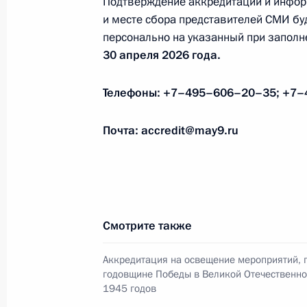
Подтверждение аккредитации и инфор
12 апреля 2022 года, 17:00
и месте сбора представителей СМИ б
персонально на указанный при заполн
30 апреля 2026 года.
22 декабря 2021 года, среда
Телефоны: +7–495–606–20–35; +7–
Опубликован список журналистов, а
конференции Владимира Путина
Почта: accredit@may9.ru
22 декабря 2021 года, 12:00
27 апреля 2021 года, вторник
Смотрите также
Опубликован список журналистов, 
посвящённых 76-й годовщине Побе
Аккредитация на освещение мероприятий, 
годовщине Победы в Великой Отечественн
27 апреля 2021 года, 12:00
1945 годов