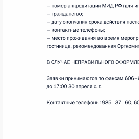
– номер аккредитации МИД РФ (для ин
Объявлена аккредитация журналис
– гражданство;
65-й годовщине Победы в Великой
– дату окончания срока действия пасп
1 марта 2010 года, 09:00
– контактные телефоны;
– место проживания во время меропр
гостиница, рекомендованная Оргкомит
11 ноября 2009 года, среда
В СЛУЧАЕ НЕПРАВИЛЬНОГО ОФОРМЛЕ
Опубликован список журналистов, 
Послания Президента Федеральном
Заявки принимаются по факсам 606
в 12.00 в Георгиевском зале Боль
до 17:00 30 апреля с. г.
11 ноября 2009 года, 12:00
Контактные телефоны: 985–37–60, 
6 ноября 2009 года, пятница
Объявлена аккредитация журналис