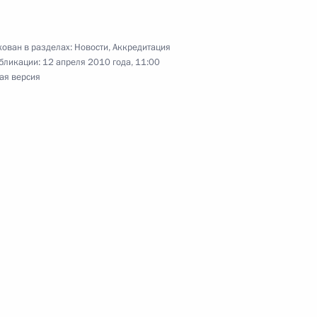
ию
ован в разделах:
Новости
,
Аккредитация
бликации:
12 апреля 2010 года, 11:00
ая версия
тов на освещение рабочего визита Дмитрия
разднования 20-летия падения Берлинской
тов на освещение участия Дмитрия Медведева