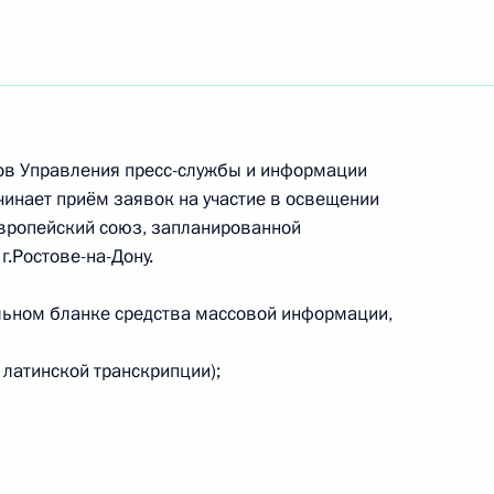
аккредитованных для освещения мероприятий
ов Управления пресс-службы и информации
инает приём заявок на участие в освещении
Европейский союз, запланированной
г.Ростове-на-Дону.
тов на освещение участия Дмитрия Медведева
льном бланке средства массовой информации,
 латинской транскрипции);