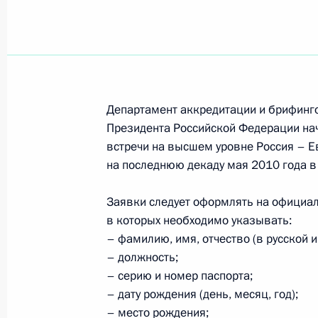
26 апреля 2010 года, понедельник
Опубликован список журналистов, 
65-й годовщины Победы
26 апреля 2010 года, 11:40
Департамент аккредитации и брифинг
Президента Российской Федерации нач
встречи на высшем уровне Россия – 
12 апреля 2010 года, понедельник
на последнюю декаду мая 2010 года в 
Объявлена аккредитация журналис
Заявки следует оформлять на официа
в саммите Россия–ЕС
в которых необходимо указывать:
– фамилию, имя, отчество (в русской и
12 апреля 2010 года, 11:00
– должность;
– серию и номер паспорта;
– дату рождения (день, месяц, год);
1 марта 2010 года, понедельник
– место рождения;