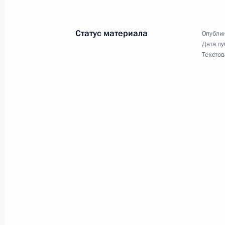
Президента Федеральному Собран
6 ноября 2009 года, 09:00
Статус материала
Опублик
Дата пу
Текстов
28 октября 2009 года, среда
Объявлена аккредитация журналис
Медведева в Германию в рамках п
стены
28 октября 2009 года, 18:00
6 октября 2009 года, вторник
Объявлена аккредитация журналис
в саммите АТЭС