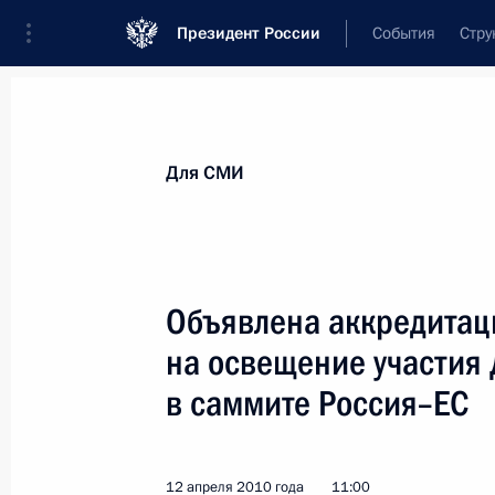
Президент России
События
Стру
Для СМИ
Анонсы
Аккредитация
Банк фотогра
Для СМИ
Показа
Объявлена аккредитац
на освещение участия
Информация для представителей СМ
на-Дону
в саммите Россия–ЕС
11 мая 2010 года, 12:00
12 апреля 2010 года
11:00