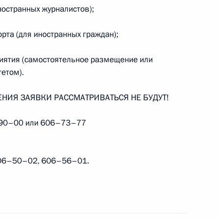
остранных журналистов);
тов на освещение мероприятий, посвящённых
 Отечественной войне 1941–1945 годов
орта (для иностранных граждан);
иятия (самостоятельное размещение или
етом).
НИЯ ЗАЯВКИ РАССМАТРИВАТЬСЯ НЕ БУДУТ!
аккредитованных для освещения ежегодного
у Собранию, которое состоится 12 ноября
–90–00 или 606–73–77
шого Кремлёвского дворца
606–50–02, 606–56–01.
тов на освещение ежегодного Послания