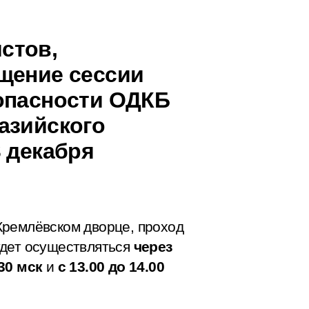
стов,
щение сессии
опасности ОДКБ
азийского
 декабря
Кремлёвском дворце, проход
удет осуществляться
через
.30 мск
и
с 13.00 до 14.00