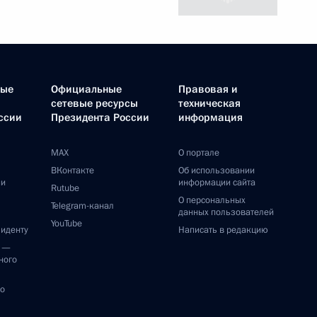
ные
Официальные
Правовая и
сетевые ресурсы
техническая
ссии
Президента России
информация
MAX
О портале
ВКонтакте
Об использовании
ии
информации сайта
Rutube
О персональных
Telegram-канал
данных пользователей
YouTube
зиденту
Написать в редакцию
и —
ного
по